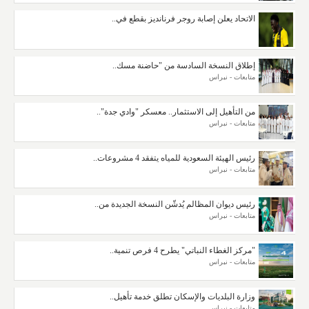
الاتحاد يعلن إصابة روجر فرنانديز بقطع في..
إطلاق النسخة السادسة من "حاضنة مسك..
متابعات - نبراس
من التأهيل إلى الاستثمار.. معسكر "وادي جدة"..
متابعات - نبراس
رئيس الهيئة السعودية للمياه يتفقد 4 مشروعات..
متابعات - نبراس
رئيس ديوان المظالم يُدشّن النسخة الجديدة من..
متابعات - نبراس
"مركز الغطاء النباتي" يطرح 4 فرص تنمية..
متابعات - نبراس
وزارة البلديات والإسكان تطلق خدمة تأهيل..
متابعات - نبراس