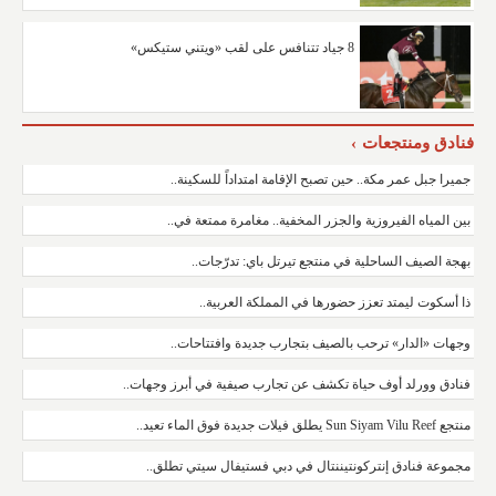
8 جياد تتنافس على لقب «ويتني ستيكس»
فنادق ومنتجعات
جميرا جبل عمر مكة.. حين تصبح الإقامة امتداداً للسكينة..
بين المياه الفيروزية والجزر المخفية.. مغامرة ممتعة في..
بهجة الصيف الساحلية في منتجع تيرتل باي: تدرّجات..
ذا أسكوت ليمتد تعزز حضورها في المملكة العربية..
وجهات «الدار» ترحب بالصيف بتجارب جديدة وافتتاحات..
فنادق وورلد أوف حياة تكشف عن تجارب صيفية في أبرز وجهات..
منتجع Sun Siyam Vilu Reef يطلق فيلات جديدة فوق الماء تعيد..
مجموعة فنادق إنتركونتيننتال في دبي فستيفال سيتي تطلق..