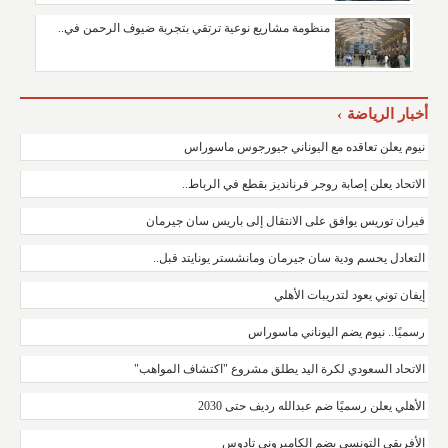
منظومة مشاريع نوعية ترتقي بتجربة ضيوف الرحمن في..
أخبار الرياضة
نيوم يعلن تعاقده مع اليوناني جيورجوس ماسوراس
الاتحاد يعلن إصابة روجر فرنانديز بقطع في الرباط..
فيران توريس يوافق على الانتقال إلى باريس سان جيرمان
التعادل يحسم ودية سان جيرمان ومانشستر يونايتد قبل..
إيفان توني يعود لتدريبات الأهلي
رسميًا.. نيوم يضم اليوناني ماسوراس
الاتحاد السعودي لكرة اليد يطلق مشروع "اكتشاف المواهب"
الأهلي يعلن رسميًا ضم عبدالله رديف حتى 2030
الأفريقي التونسي يضم الكاميروني تادوس