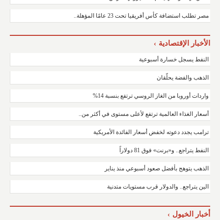
مصر تطلب استضافة كأس أفريقيا تحت 23 عامًا المؤهلة..
الأخبار الإقتصادية
النفط يسجل خسارة أسبوعية
الذهب والفضة يحلّقان
واردات أوروبا من الغاز الروسي ترتفع بنسبة 14%
أسعار الغذاء العالمية ترتفع لأعلى مستوى في أكثر من..
ترامب يجدد دعوته لخفض أسعار الفائدة الأمريكية
النفط يتراجع.. و«برنت» فوق 81 دولاراً
الذهب يتوهج بأفضل صعود أسبوعي منذ يناير
الين يتراجع.. والدولار قرب مستويات متدنية
أخبار الخيول