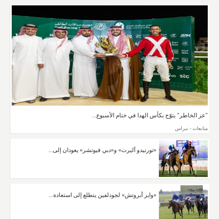
"عز الخاطر" يتوّج بكأس الهدا في ختام الأسبوع...
متابعات - نبراس
«تورنيدو أليرت» و«دبي فيوتشر» يعودان إلى...
«وايز أبروتش» لجودلفين يتطلع إلى استعادة...