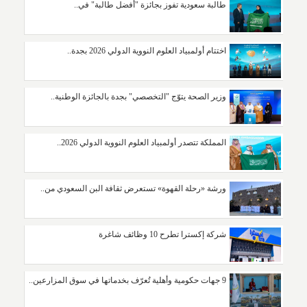
طالبة سعودية تفوز بجائزة "أفضل طالبة" في..
اختتام أولمبياد العلوم النووية الدولي 2026 بجدة..
وزير الصحة يتوّج "التخصصي" بجدة بالجائزة الوطنية..
المملكة تتصدر أولمبياد العلوم النووية الدولي 2026..
ورشة «رحلة القهوة» تستعرض ثقافة البن السعودي من..
شركة إكسترا تطرح 10 وظائف شاغرة
9 جهات حكومية وأهلية تُعرّف بخدماتها في سوق المزارعين..