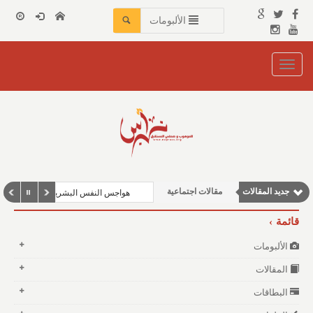
الألبومات
Toggle
navigation
نوافذ الثقافة و الأدب
جديد المقالات
مقالات اجتماعية
هواجس النفس البشرية بين مطرقة الفقر وسندا
مقالات علمية
قائمة
مقالات إقتصادية
الألبومات
وطنية
المقالات
البطاقات