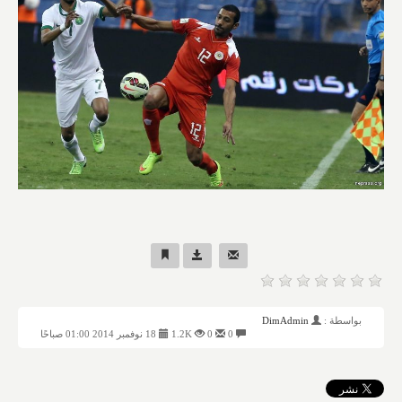
بواسطة :
DimAdmin
0
0
1.2K
18 نوفمبر 2014 01:00 صباحًا