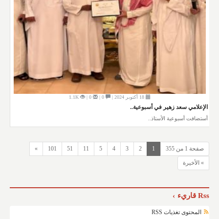
18 أكتوبر 2024 |
0 |
0 |
1.1K
الإعلامي سعد زهير في أسبوعية..
أستضافت أسبوعية الأستاذ..
صفحة 1 من 355
1
2
3
4
5
11
51
101
»
» الأخيرة
Rss قاريء
المحتوى تغذيات RSS