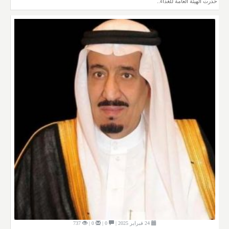
حذّرت الهيئة العامة للغذاء..
24 فبراير 2025 |
0 |
0 |
737