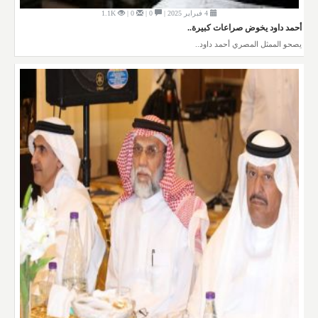
4 فبراير 2025 |
0 |
0 |
1.1K
أحمد داود يخوض صراعات كبيرة..
يصحو الممثل المصري أحمد داود..