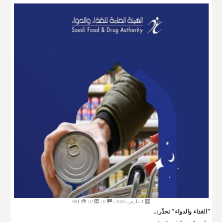
1 مارس 2025 |
0 |
0 |
691
"الغذاء والدواء" تحذّر:..