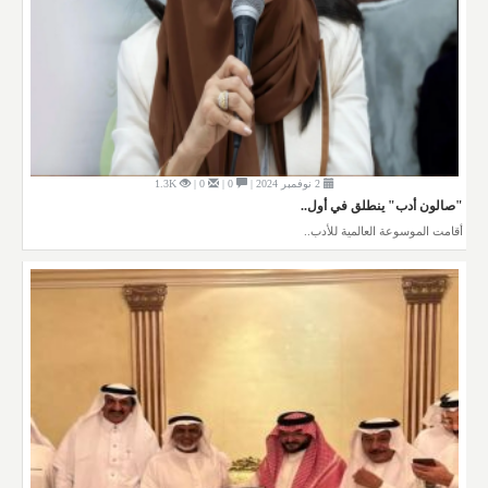
2 نوفمبر 2024 |
0 |
0 |
1.3K
"صالون أدب" ينطلق في أول..
أقامت الموسوعة العالمية للأدب..