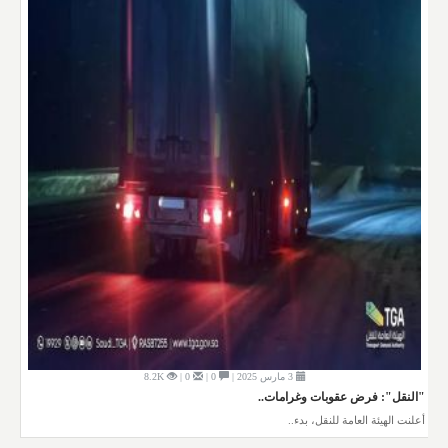
3 مارس 2025 |
0 |
0 |
8.2K
"النقل": فرض عقوبات وغرامات..
أعلنت الهيئة العامة للنقل، بدء..