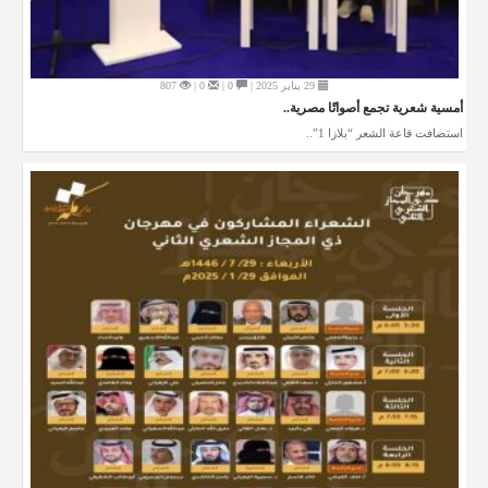
29 يناير 2025 |
0 |
0 |
807
أمسية شعرية تجمع أصواتًا مصرية..
استضافت قاعة الشعر “بلازا 1”..