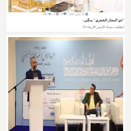
30 يناير 2025 |
0 |
0 |
846
"ذي المجاز الشعري" يدشّن..
انطلقت مساء الأمس الأربعاء 29..