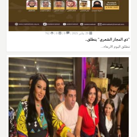
29 يناير 2025 |
0 |
0 |
762
"ذي المجاز الشعري" ينطلق..
تنطلق اليوم الاربعاء،..