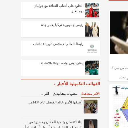
الخلود على أعتاب التعاقد مع جوليان
دومينغيز
رئيس جمهورية تركيا يغادر جدة
رابطةُ العالَم الإسلامي تُدين اعتداءات..
إيفان توني يواجه اتهامًا بالاعتداء
قسم يختص بالموهوبين والموهوبات من سن 5-
القوالب التكميلية للأخبار
الأكثر مشاهدةً
محتويات مشابهة/ق
أكثر
أطلقها الأمير خالد الفيصل عام 1434هــ
بناء الإنسان وتنمية المكان ومسيرة من
المنجزات الشاملة ثقافياً وعلمياً واقتصادياً