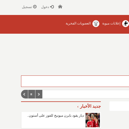
دخول
تسجيل
إعلانات مبوبة
العضويات الفخرية
جديد الأخبار
دياز يقود بايرن ميونيخ للفوز على أستون..