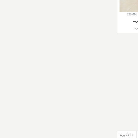
230
..
..
» الأخيرة