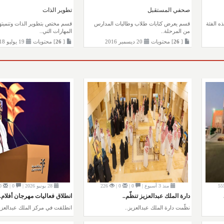
صحفي المستقبل
تطوير الذات
ه الفئة
قسم يعرض كتابات طلاب وطالبات المدارس
قسم مختص بتطوير الذات وتنميته
من المرحلة..
المهارات التي..
[
26
] محتويات
20 ديسمبر 2016
[
26
] محتويات
19 يوليو 2018
55
منذ 3 أسبوع |
0 |
0 |
226
28 يونيو 2026 |
0 |
0 |
دارة الملك عبدالعزيز تنظّم..
انطلاق فعاليات مهرجان أفلام..
نظّمت دارة الملك عبدالعزيز..
انطلقت في مركز الملك عبدالعزيز