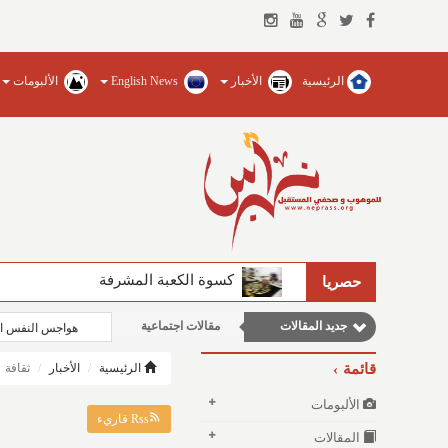
الرئيسية
الأخبار
English News
الألبومات
الفيصل يضخ المياه العذبة ويؤسس للجام
حصريا
جديد المقالات
مقالات اجتماعية
هواجس النفس ال
نوافذ الثقافة و الأدب
قائمة
الرئيسية
الأخبار
ثقافة
مقالات علمية
الألبومات
وطنية
Rss قاريء
المقالات
مقالات إقتصادية