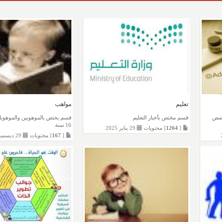
تعليم
مواهب
قصص
قسم مختص بأخبار التعليم
16 سنة
[
1264
] محتويات
29 يناير 2025
[
167
] محتويات
29 ديسمبر 2022