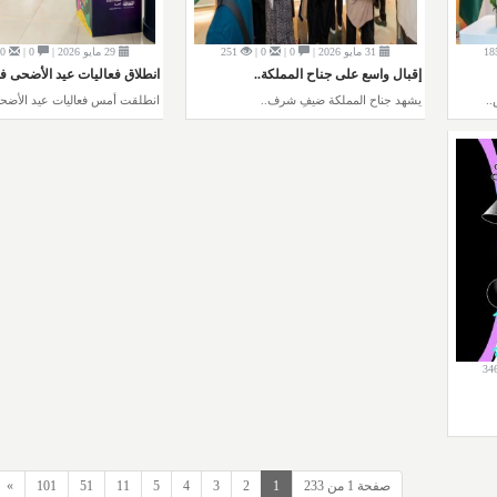
18
31 مايو 2026 |
0 |
0 |
251
29 مايو 2026 |
0 |
0 |
إقبال واسع على جناح المملكة..
انطلاق فعاليات عيد الأضحى في
.
يشهد جناح المملكة ضيفِ شرف..
انطلقت أمس فعاليات عيد الأضحى
34
صفحة 1 من 233
1
2
3
4
5
11
51
101
»