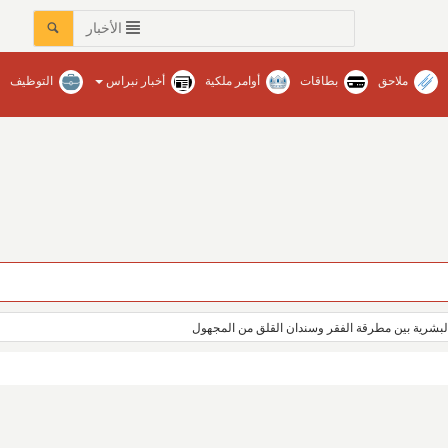
الأخبار
ملاحق
بطاقات
أوامر ملكية
أخبار نبراس
التوظيف
عات في محافظات المنطقة‏ / نبراس - إنتصار عبدالله
بشرية بين مطرقة الفقر وسندان القلق من المجهول