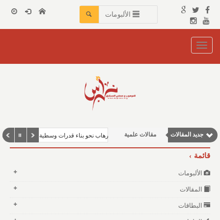
الألبومات
Toggle
navigation
جديد المقالات
مقالات علمية
التحالف الإسلامي العسكري لمكافحة الإرهاب نحو بناء قدرات وسطية واعدة.. في جزر ا
وطنية
قائمة
مقالات إقتصادية
الألبومات
مقالات اجتماعية
المقالات
نوافذ الثقافة و الأدب
البطاقات