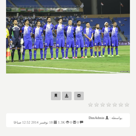
بواسطة :
DimAdmin
0
0
1.3K
18 نوفمبر 2014 12:52 صباحًا