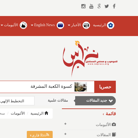
الرئيسية
الأخبار
English News
الألبومات
كسوة الكعبة المشرفة
حصريا
جديد المقالات
مقالات علمية
التخطيط الإلهي 
مقالات إقتصادية
قائمة
الرئيسية
الألبومات
سحر
مقالات اجتماعية
الألبومات
وطنية
المقالات
Rss قاريء
نوافذ الثقافة و الأدب