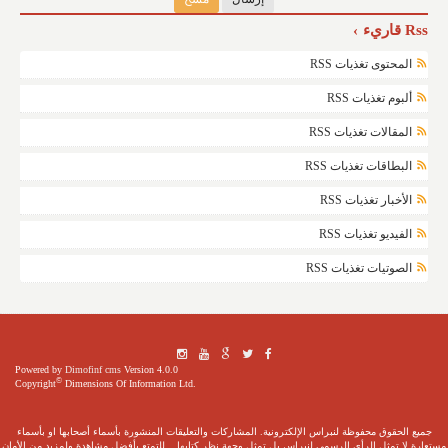
Rss قاريء
المحتوى تغذيات RSS
ألبوم تغذيات RSS
المقالات تغذيات RSS
البطاقات تغذيات RSS
الأخبار تغذيات RSS
الفيديو تغذيات RSS
الصوتيات تغذيات RSS
Powered by
Dimofinf cms
Version 4.0.0
©
Copyright
Dimensions Of Information Ltd.
جميع الحقوق محفوظة لنبراس الإلكترونية. المشاركات والتعليقات المنشورة بأسماء أصحابها او بأسماء
مستعارة لا تمثل الرأي الرسمي لنبراس بل تمثل وجهة نظر كتابها... للتمتع بأفضل مشاهدة ولمزيد من الأمان