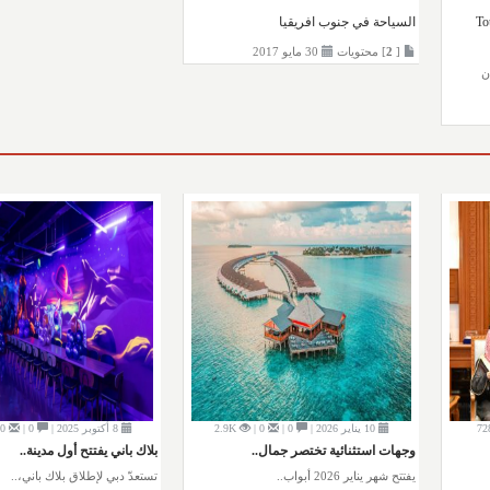
ا / Tourism
السياحة في جنوب افريقيا
[
2
] محتويات
30 مايو 2017
ن
72
10 يناير 2026 |
0 |
0 |
2.9K
8 أكتوبر 2025 |
0 |
0 |
وجهات استثنائية تختصر جمال..
بلاك باني يفتتح أول مدينة..
يفتتح شهر يناير 2026 أبواب..
تستعدّ دبي لإطلاق بلاك باني،..