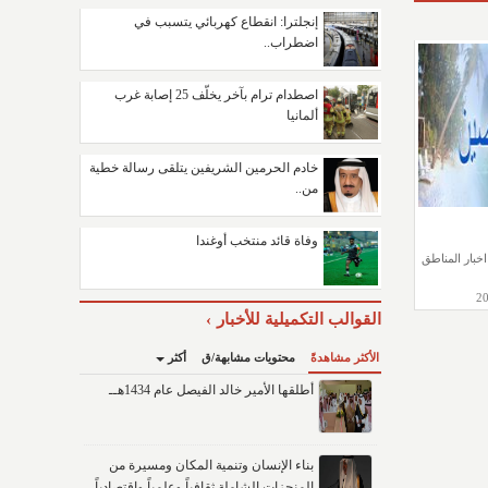
إنجلترا: انقطاع كهربائي يتسبب في
اضطراب..
اصطدام ترام بآخر يخلّف 25 إصابة غرب
ألمانيا
خادم الحرمين الشريفين يتلقى رسالة خطية
من..
وفاة قائد منتخب أوغندا
خبار المناطق
القوالب التكميلية للأخبار
الأكثر مشاهدةً
محتويات مشابهة/ق
أكثر
أطلقها الأمير خالد الفيصل عام 1434هــ
بناء الإنسان وتنمية المكان ومسيرة من
المنجزات الشاملة ثقافياً وعلمياً واقتصادياً