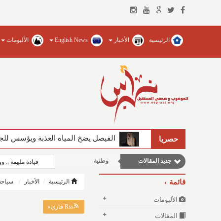
الرئيسية
الأخبار
English News
الألبومات
الفيصل يضخ المياه العذبة ويؤسس للجام
حصريا
جديد المقالات
وطنية
قيادة ملهمة .. 
نوافذ الثقافة و الأدب
قائمة
الرئيسية
الأخبار
سياحة
مقالات اجتماعية
الألبومات
مقالات علمية
Rss قاريء
المقالات
مقالات إقتصادية