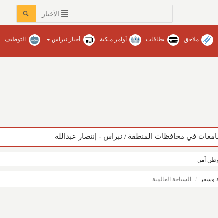
الأخبار
ملاحق
بطاقات
أوامر ملكية
أخبار نبراس
التوظيف
عات في محافظات المنطقة‏ / نبراس - إنتصار عبدالله
ووطن آمن
 وسفر
السياحة العالمية