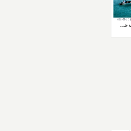
658
0 |
 على..