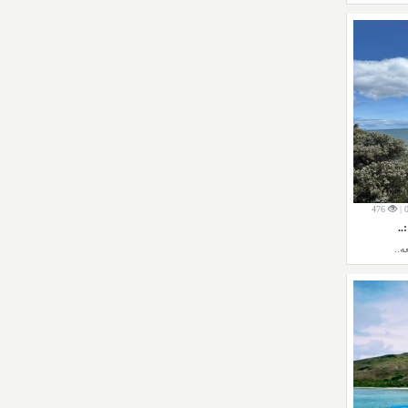
476
..
ه..