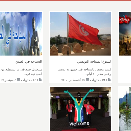
اسبوع السياحة التونسي
السياحة في الصين
قسم مختص بالسياحة في جمهورية تونس
سنحاول جمع قدر ما نستطيع من ا
وعلي مدار ١٠ ايام..
السياحية في..
[
9
] محتويات
16 أغسطس 2017
[
7
] محتويات
2 سبتمبر 2019