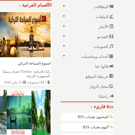
الأقسام الفرعية
البطاقات
الملفات
الأخبار
الفيديو
الصوتيات
أحداث ومناسبات
اسبوع السياحة التركي
قالوا عنا
ركيا (بالتركية: Türkiye) تعرف رسميًا
خريطة الموقع
بالجمهورية التركية..
[
33
] محتويات
25 يناير 2018
سجل الزوار
راسلنا
Rss قاريء
المحتوى تغذيات RSS
ألبوم تغذيات RSS