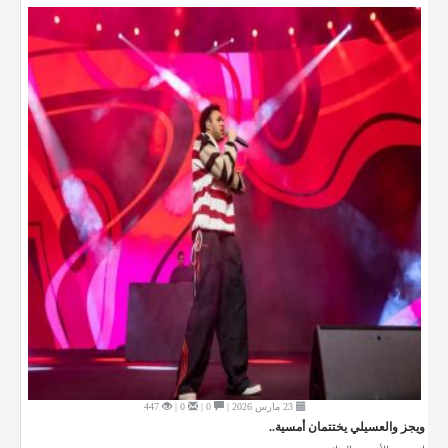
23 مارس 2026 |
0 |
0 |
447
ويجز والعسيلي يختتمان أمسية..