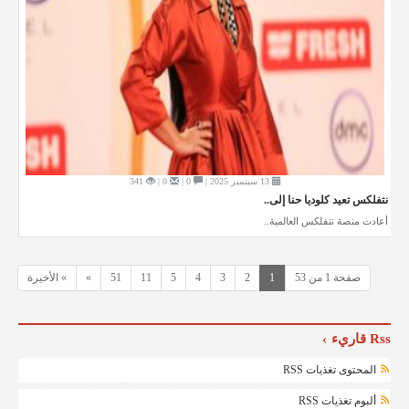
13 سبتمبر 2025 |
0 |
0 |
341
نتفلكس تعيد كلوديا حنا إلى..
أعادت منصة نتفلكس العالمية..
صفحة 1 من 53
1
2
3
4
5
11
51
»
» الأخيرة
Rss قاريء
المحتوى تغذيات RSS
ألبوم تغذيات RSS