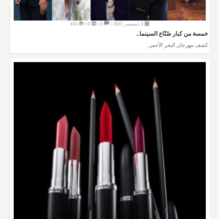
3 ديسمبر 2025 |
0 |
0 |
455
خمسة من كبار صُنّاع السينما..
كشف مهرجان البحر الأحمر..