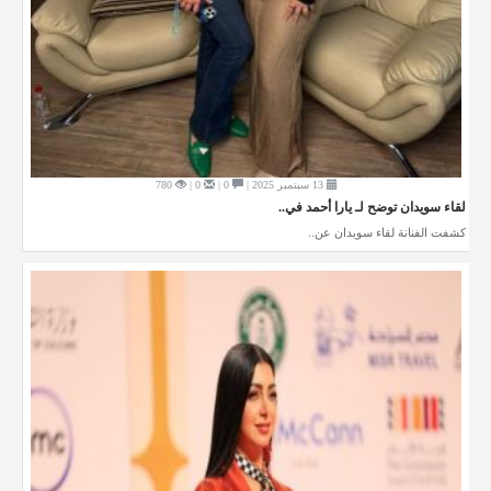
13 سبتمبر 2025 |
0 |
0 |
780
لقاء سويدان توضح لـ يارا أحمد في..
كشفت الفنانة لقاء سويدان عن..