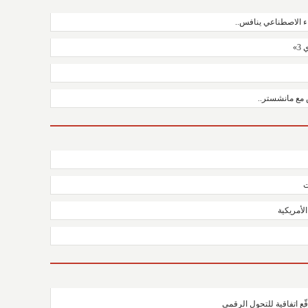
3»
 مع مانشستر..
ت
لأمريكية
ّع اتفاقية للتحول الرقمي