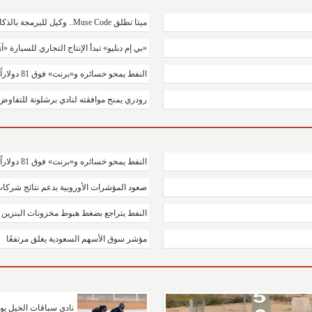
ميتا تطلق Muse Code.. وكيل للبرمجة بالذكاء الاصطناعي ينافس..
«بي إم دبليو» تبدأ الإنتاج التجاري للسيارة «آي 
النفط يمحو خسائره و«برنت» فوق 81 دولاراً
رودري يمنح موافقته لنادي برشلونة للتفاوض
النفط يمحو خسائره و«برنت» فوق 81 دولاراً
صعود المؤشرات الأوروبية بدعم نتائج شركا
النفط يتراجع بضغط هبوط مخزونات البنزين ا
مؤشر سوق الأسهم السعودية يغلق مرتفعًا
نادي سباقات الخيل يوق