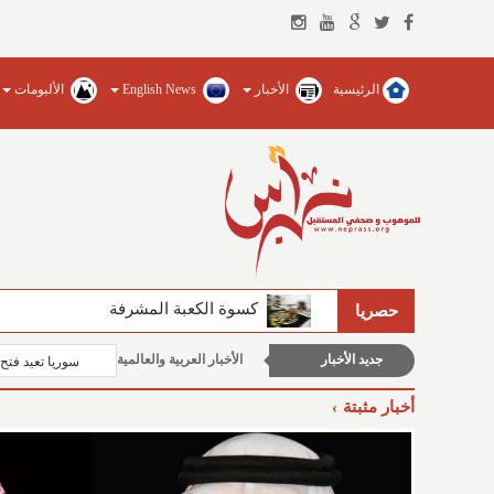
الرئيسية
الأخبار
English News
الألبومات
اوتوموبيل - سيارات
محليات
منوعات وغرائب
عالم التقنية
الفيصل يضخ المياه العذبة ويؤسس للجام
حصريا
شباب ورياضة
جديد الأخبار
الأخبار العربية والعالمية
سوريا تعيد فتح مط
الأخبار الإقتصادية
أخبار مثبتة