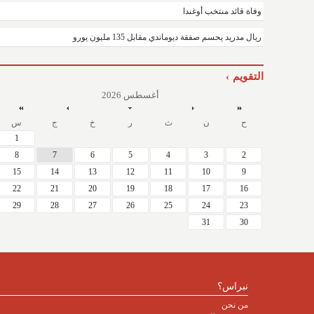
وفاة قائد منتخب أوغندا
ريال مدريد يحسم صفقة ديوماندي مقابل 135 مليون يورو
التقويم
أغسطس 2026
ح
ن
ث
ر
خ
ج
س
1
8
7
6
5
4
3
2
15
14
13
12
11
10
9
22
21
20
19
18
17
16
29
28
27
26
25
24
23
31
30
نبراس؟
من نحن