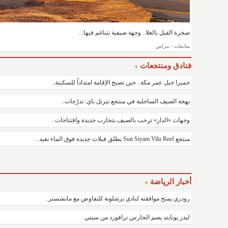
صخرة الفيل بالعلا.. وجهة صيفية تتناغم فيها...
متابعات - نبراس
فنادق ومنتجعات
جميرا جبل عمر مكة.. حين تصبح الإقامة امتداداً للسكينة..
بهجة الصيف الساحلية في منتجع تيرتل باي: تدرّجات..
وجهات «الدار» ترحب بالصيف بتجارب جديدة وافتتاحات..
منتجع Sun Siyam Vilu Reef يطلق فيلات جديدة فوق الماء تعيد..
أخبار الرياضة
رودري يمنح موافقته لنادي برشلونة للتفاوض مع مانشستر..
ليدز يونايتد يضم الحارس ترافورد من سيتي