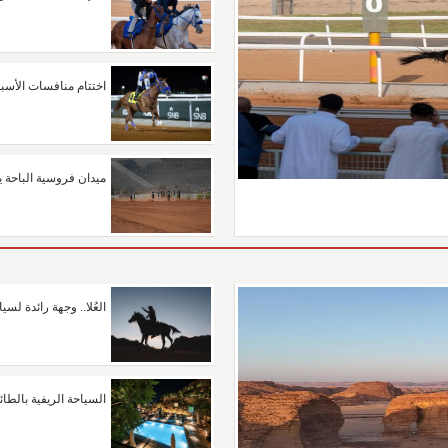
اختتام منافسات الأسب
ميدان فروسية الباحة ي
العُلا.. وجهة رائدة لس
السياحة الريفية بالطائ