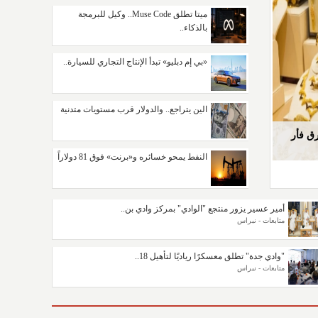
ميتا تطلق Muse Code.. وكيل للبرمجة
بالذكاء..
«بي إم دبليو» تبدأ الإنتاج التجاري للسيارة..
الين يتراجع.. والدولار قرب مستويات متدنية
رق فأر
أمير جازان يرأس الاجتماع الأول للجنة
وزارة الحج وال
|
|
لحاكم
تحت رعاية خادم الحرمين الشريفين..
سمو ول
متابعات - نبراس
متابعات - نبراس
الاستثمار..
تقديم..
منتدى الرياض الاقتصادي يعقد دورته الـ(12) أكتوبر
فاسو بذكرى استقلال 
النفط يمحو خسائره و«برنت» فوق 81 دولاراً
القادم
أمير عسير يزور منتجع "الوادي" بمركز وادي بن..
متابعات - نبراس
"وادي جدة" تطلق معسكرًا رياديًا لتأهيل 18..
متابعات - نبراس