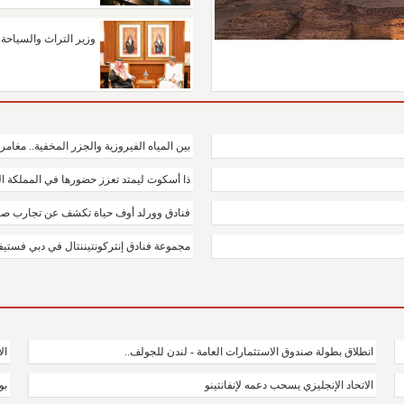
وزير التراث والسياحة
بين المياه الفيروزية والجزر المخفية.. مغامر
ذا أسكوت ليمتد تعزز حضورها في المملكة الع
فنادق وورلد أوف حياة تكشف عن تجارب صيف
مجموعة فنادق إنتركونتيننتال في دبي فستي
انطلاق بطولة صندوق الاستثمارات العامة - لندن للجولف..
ال
الاتحاد الإنجليزي يسحب دعمه لإنفانتينو
بو