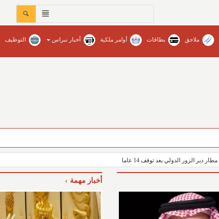
ملاحق
بطاقات
أوامر ملكية
أخبار نبراس
التوظيف
عات في محافظات المنطقة‏ / نبراس - إنتصار عبدالله
ار دير الزور الدولي بعد توقف 14 عاما
أخبار مهمة