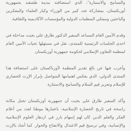
والتسامح والاستنارة”، الذي استضافته مدينة طشقند بجمهورية
أوزبكستان، بمشاركة عدد كبير من الوزراء وكبار العلماء والمفكرين
والباحثين وممثلي المنظمات الدولية والمؤسسات الأكاديمية والثقافية.
وقدم الأمين العام المساعد السفير الدكتور طارق علي بخيت مداخلة في
احدى الجلسات الرئيسية للمنتدى، نقل في مستهلها تحيات الأمين العام
لمنظمة التعاون الإسلامي لحكومة جمهورية أوزبكستان.
وأعرب فيها عن بالغ تقدير المنظمة لأوزباكستان على استضافة هذا
المنتدى الدولي، الذي يعكس اهتمامها المتواصل بإبراز الإرث الحضاري
للإسلام وتعزيز قيم السلام والتسامح والاستنارة.
وأكد السفير طارق علي بخيت أن جمهورية أوزبكستان تحتل مكانة
راسخة في تاريخ الحضارة الإسلامية، باعتبارها موطنا لعدد من أعلام
الفكر والعلم الذين كان لهم إسهام بارز في ازدهار العلوم الإسلامية
والإنسانية، وفي ترسيخ قيم الاعتدال والانفتاح والحوار. كما أشاد بالإرث