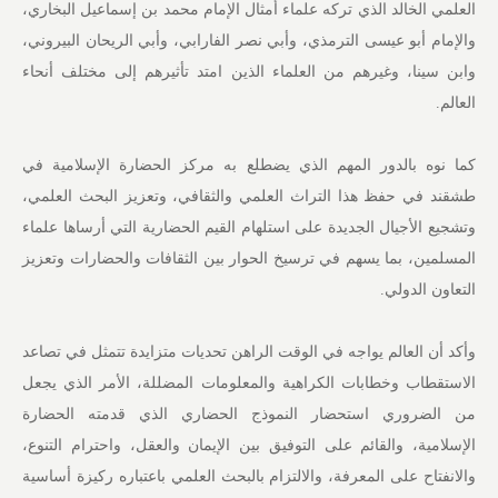
العلمي الخالد الذي تركه علماء أمثال الإمام محمد بن إسماعيل البخاري،
والإمام أبو عيسى الترمذي، وأبي نصر الفارابي، وأبي الريحان البيروني،
وابن سينا، وغيرهم من العلماء الذين امتد تأثيرهم إلى مختلف أنحاء
العالم.
كما نوه بالدور المهم الذي يضطلع به مركز الحضارة الإسلامية في
طشقند في حفظ هذا التراث العلمي والثقافي، وتعزيز البحث العلمي،
وتشجيع الأجيال الجديدة على استلهام القيم الحضارية التي أرساها علماء
المسلمين، بما يسهم في ترسيخ الحوار بين الثقافات والحضارات وتعزيز
التعاون الدولي.
وأكد أن العالم يواجه في الوقت الراهن تحديات متزايدة تتمثل في تصاعد
الاستقطاب وخطابات الكراهية والمعلومات المضللة، الأمر الذي يجعل
من الضروري استحضار النموذج الحضاري الذي قدمته الحضارة
الإسلامية، والقائم على التوفيق بين الإيمان والعقل، واحترام التنوع،
والانفتاح على المعرفة، والالتزام بالبحث العلمي باعتباره ركيزة أساسية