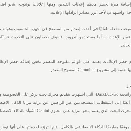
لنت شركة DuckDuckGo إضافة ميزة لحظر معظم إعلانات الفيديو، ومنها إعلانات يوتيوب، بنحو 
واستهدافٍ لأحد أبرز مصادر إيراداتها الإعلانية.
بحت مفعلة تلقائيًا في أحدث إصدار من المتصفح في أجهزة الحاسوب وهواتف 
تغيير الإعدادات. أما مستخدمو أندرويد، فسوف يحصلون على التحديث قريبًا، 
لحالي.
جل
تُعد هذه الخطوة تحولًا في إستراتيجية DuckDuckGo، التي اشتهرت بتقديم محرك بحث يركز على الخ
يضًا إلى استقطاب المستخدمين غير الراضين عن تزايد مزايا الذكاء الاص
 يعتمد بنحو متزايد على محتوى Gemini المُولّد بالذكاء الاصطناعي.
DuckDuc لا تتبنى موقفًا معارضًا للذكاء الاصطناعي بالكامل، فإنها تروّج لخدماتها على أنها ت