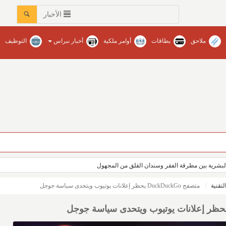
الأخبار
ملاحق
بطاقات
أوامر ملكية
أخبار نبراس
التوظيف
عات في محافظات المنطقة‏ / نبراس - إنتصار عبدالله
بشرية بين مطرقة الفقر وسندان القلق من المجهول
لتقنية
متصفح DuckDuckGo يحظر إعلانات يوتيوب ويتحدى سياسة جوجل