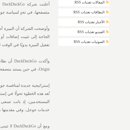
المقالات تغذيات RSS
أع
متصفحها، في تحدٍ لسياسة جوجل 
البطاقات تغذيات RSS
الأخبار تغذيات RSS
وأوضحت الشركة أن الميزة أص
الفيديو تغذيات RSS
الحاجة إلى تثبيت إضافات أو 
الصوتيات تغذيات RSS
تفعيل الميزة يدويًا في الوقت ا
Origin، في حين يستند متصفحها نفسه إلى مشروع Chromium المفتوح المصدر.
إستراتيجية جديدة لمنافسة جو
المستخدمين، إذ باتت تسعى أ
خدمات جوجل، وفي مقدمتها محرك البحث الذي
ومع أن kGo