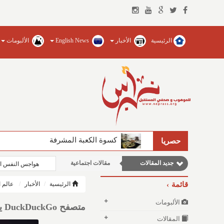
الرئيسية
الأخبار
English News
الألبومات
مقالات علمية
كسوة الكعبة المشرفة
الفيصل يضخ المياه العذبة ويؤسس للجام
حصريا
وطنية
جديد المقالات
مقالات اجتماعية
هواجس النفس ال
نوافذ الثقافة و الأدب
قائمة
الرئيسية
الأخبار
عالم ا
مقالات إقتصادية
الألبومات
متصفح DuckDuckGo يحظر إعلانات يوتيوب ويتحدى سياسة جوجل
المقالات