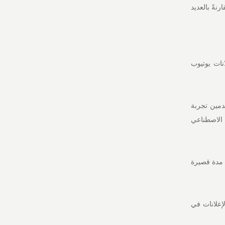
نةً بالعديد
لانات يوتيوب
مين تجربة
 الاصطناعي
عد مدة قصيرة
إعلانات في