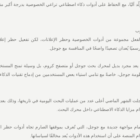
ولّد آليًا، مع الحفاظ على أدوات ذكاء اصطناعي تراعي الخصوصية بدرجة أكبر مقار
وب
ر متصفح DuckDuckGo بالفعل مجموعة من أدوات الخصوصية وحظر الإعلانات، لكن تفعيل حظر إع
 رسميًا يُعدان تصعيدًا واضحًا في المنافسة مع جوجل.
 يعد مجرد بديل لمحرك بحث جوجل أو متصفح كروم، بل وسيلة تمنح المستخد
مة جوجل، خاصةً مع تنامي استياء بعض المستخدمين من إدماج تقنيات الذكاء
DuckDuck أنها سجلت الشهر الماضي أعلى عدد من عمليات البحث اليومية في تاريخها، وذلك ب
 مزايا الذكاء الاصطناعي داخل محرك البحث.
مام مواجهة جديدة مع جوجل، التي تُعرف بموقفها الصارم تجاه أدوات حظر ال
المنصة على أن استخدام هذه الأدوات يُعد مخالفًا لسياساتها.