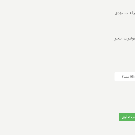
راءات تؤدي
DuckDuckG دعم حظر إعلانات يوتيوب بنحو
 تعليق