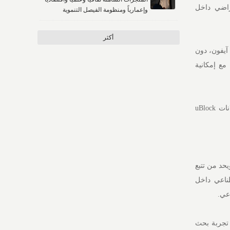
افتراضي داخل
وإعمارياً ومنظومة الفيصل التنموية
أكثر
آيفون، دون
مع إمكانية
وأكدت DuckDuckGo أن نظام حظر الإعلانات يعتمد على قوائم مفتوحة المصدر تخص إضافة حظر الإعلانات uBlock
صوصية ويحد من تتبع
طناعي داخل
وفر تجربة بحث