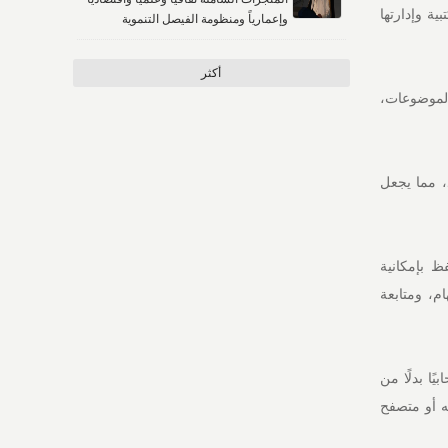
ة وإدارتها
وإعمارياً ومنظومة الفيصل التنموية
أكثر
ي الموضوعات،
د، مما يجعل
 إذ يحتفظ بإمكانية
م، ومتابعة
Claude Cow تعمل افتراضيًا سحابيًا بدلًا من
ه أو متصفح