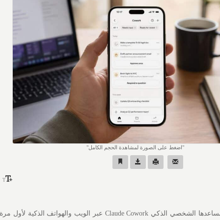
اضغط على الصورة لمشاهدة الحجم الكامل
أعلنت شركة أنثروبيك إتاحة مساعدها الشخصي الذكي Claude Cowork عبر الويب والهواتف ا