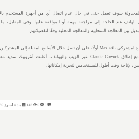
لمجدولة سوف تعمل حتى في حال عدم اتصال أي من أجهزة المستخدم بالإن
شعارات إلى الهاتف عند الحاجة إلى مراجعة مهمة أو الموافقة عليها. وفي المقابل، ما
 بين المعالجة السحابية والمعالجة المحلية وفقًا لتفضيلاتهم.
ومن المقرر أن يبدأ طرح الميزة لمشتركي باقة Max أولًا، على أن تصل خلال الأسابيع المقبلة إلى
المأجورة الأخرى. وبالتزامن مع إطلاق Claude Cowork عبر الويب والهواتف، أعلنت أنثروبي
0
0
145
منذ 4 أسبوع 08:50 مساءً