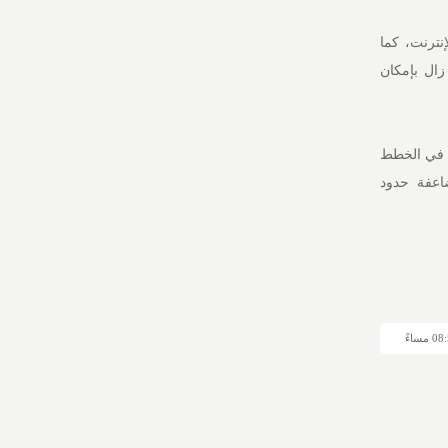
ترنت، كما
 زال بإمكان
 المشتركين في الخطط
ك تمديد مضاعفة حدود