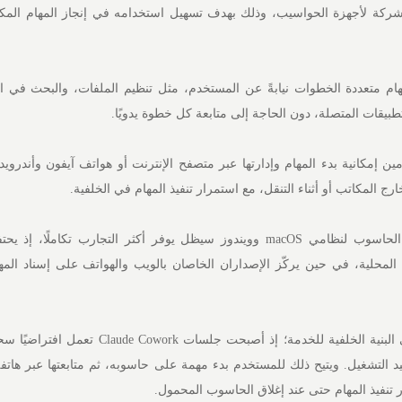
ركة لأجهزة الحواسيب، وذلك بهدف تسهيل استخدامه في إنجاز المهام المكتبي
Claude Cow تنفيذ مهام متعددة الخطوات نيابةً عن المستخدم، مثل تنظيم الملفات، والبحث ف
لتطبيقات المتصلة، دون الحاجة إلى متابعة كل خطوة يدويًا.
مين إمكانية بدء المهام وإدارتها عبر متصفح الإنترنت أو هواتف آيفون وأندروي
رج المكاتب أو أثناء التنقل، مع استمرار تنفيذ المهام في الخلفية.
وأوضحت الشركة أن تطبيق الحاسوب لنظامي macOS وويندوز سيظل يوفر أكثر التجارب تكاملًا،
المحلية، في حين يركّز الإصداران الخاصان بالويب والهواتف على إسناد المها
وأجرت أنثروبيك تحديثات على البنية الخلفية للخدمة؛ إذ أصبحت جلسات ork
د التشغيل. ويتيح ذلك للمستخدم بدء مهمة على حاسوبه، ثم متابعتها عبر هاتف
 تنفيذ المهام حتى عند إغلاق الحاسوب المحمول.