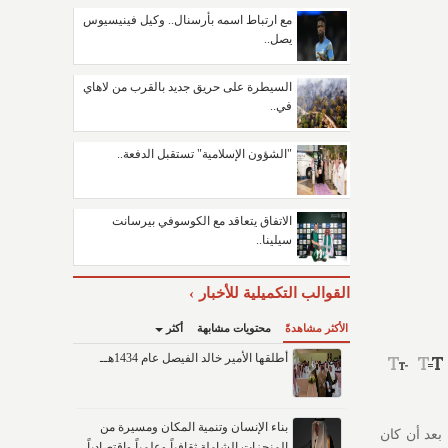
مع ارتباط اسمه بأرسنال.. وكيل فينيسيوس
يصل..
السيطرة على حريق جديد بالقرب من لاهاي
في..
"الشؤون الإسلامية" تستقبل الدفعة..
الاتفاق يتعاقد مع الكوسوفي بيرسانت
سيلينا..
القوالب التكميلية للأخبار
الأكثر مشاهدةً
محتويات مشابهة
أكثر
أطلقها الأمير خالد الفيصل عام 1434هــ
بناء الإنسان وتنمية المكان ومسيرة من
لذكية لأول مرة بعد أن كان
المنجزات الشاملة ثقافياً وعلمياً واقتصادياً