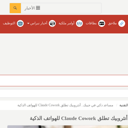
الأخبار
ملاحق
بطاقات
أوامر ملكية
أخبار نبراس
التوظيف
عات في محافظات المنطقة‏ / نبراس - إنتصار عبدالله
لتقنية
مساعد ذكي في جيبك.. أنثروبيك تطلق Claude Cowork للهواتف الذكية
Claude Co للهواتف الذكية