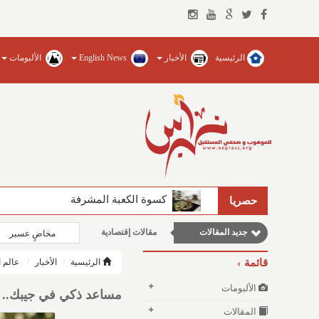
الرئيسية
الأخبار
English News
الألبومات
وطنية
مقالات اجتماعية
الفيصل يضخ المياه العذبة ويؤسس للجام
حصريا
مقالات علمية
جديد المقالات
مقالات إقتصادية
مخاضٍ عسير
نوافذ الثقافة و الأدب
قائمة
الرئيسية
الأخبار
عالم ا
الألبومات
مساعد ذكي في جيبك.. أنثروبيك تطلق work
المقالات