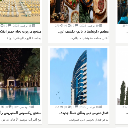
297
19 نوفمبر 2025 |
0 |
0 |
270
18 نوفمبر 2025 |
0 |
 |
.
مطعم «كوتشينا ذا بالم» يكشف عن..
منتجع ماريوت نخلة جميرا يقدّم.
أعلن مطعم «كوتشينا ذا بالم»،..
بمناسبة اليوم الوطني لدولة..
335
18 نوفمبر 2025 |
0 |
0 |
251
9 نوفمبر 2025 |
0 |
0 |
.
فندق نعومي دبي يطلق حملةً جديدة..
منتجع ريكسوس المعيريض رأ
يدعو فندق نعومي دبي ضيوفه..
مع اقتراب موسم الأعياد، يدعو..