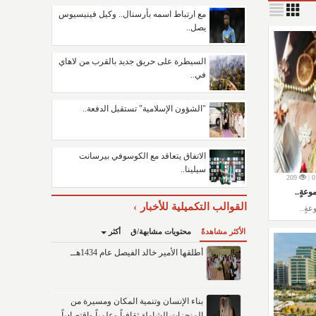
مع ارتباط اسمه بأرسنال.. وكيل فينيسيوس
يصل..
السيطرة على حريق جديد بالقرب من لاهاي
في..
"الشؤون الإسلامية" تستقبل الدفعة..
الاتفاق يتعاقد مع الكوسوفي بيرسانت
سيلينا..
209
0
عةٍ..
القوالب التكميلية للأخبار
ةٍ..
الأكثر مشاهدةً
محتويات مشابهة/ق
أكثر
أطلقها الأمير خالد الفيصل عام 1434هــ
بناء الإنسان وتنمية المكان ومسيرة من
المنجزات الشاملة ثقافياً وعلمياً واقتصادياً