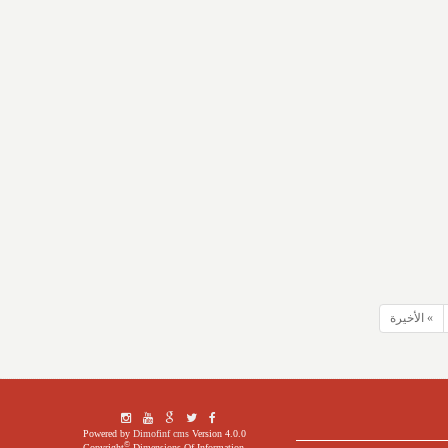
» الأخيرة
Powered by
Dimofinf cms
Version 4.0.0
©
Copyright
Dimensions Of Information