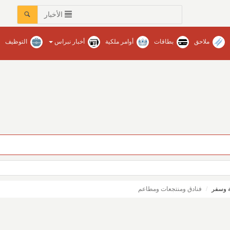
الأخبار
ملاحق
بطاقات
أوامر ملكية
أخبار نبراس
التوظيف
عات في محافظات المنطقة‏ / نبراس - إنتصار عبدالله
 وسفر
فنادق ومنتجعات ومطاعم