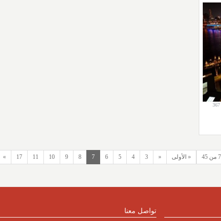
367
« الأولى
«
3
4
5
6
7
8
9
10
11
17
»
تواصل معنا