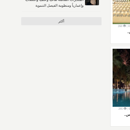
وإعمارياً ومنظومة الفيصل التنموية
أكثر
260
0
.
295
س..