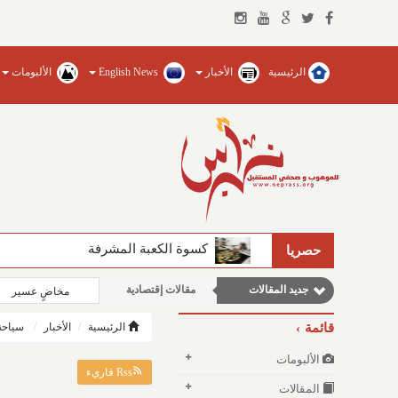
الرئيسية
الأخبار
English News
الألبومات
نوافذ الثقافة و الأدب
مقالات اجتماعية
كسوة الكعبة المشرفة
الفيصل يضخ المياه العذبة ويؤسس للجام
حصريا
وطنية
جديد المقالات
مقالات إقتصادية
مخاضٍ عسير
مقالات علمية
قائمة
الرئيسية
الأخبار
سياحة
الألبومات
Rss قاريء
المقالات