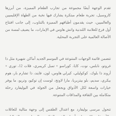
تقدم الوجهة أيضًا مجموعة من تجارب الطعام المميزة، من أبرزها
كاروسيل، تجربة طعام مبتكرة يشارك فيها نخبة من الطهاة الإقليميين
والعالميين، حيث يقدمون أطباقهم المميزة بالتناوب، إلى جانب افتتاح
أول فرع للعلامة اللندنية واتش هاوس في الإمارات، ما يضيف لمسة من
الأصالة العالمية على التجربة المحلية.
تتضمن قائمة الوجهات المتنوعة في الموسم الجديد أماكن شهيرة مثل ذا
غروتو، نابلس، نوت، كايا، كوراسو × تمبل كريمري، فلات 12، توري ×
أروند ذا بلوك، كوكوليلي، كيرلي هاوس، لون، فايند، ذا تشارم بار، هوم
بيكري، سديم، بلو بيتزيريا، مارا لاونج، لوست إن توكيو، وتريو، ما يوفر
خيارات واسعة لكل الأذواق ويجعل من الجولة في البوليفارد رحلة
متكاملة بين الثقافة والمذاقات المتنوعة.
تتحول مرسى بوليفارد مع اعتدال الطقس إلى وجهة مثالية للعائلات