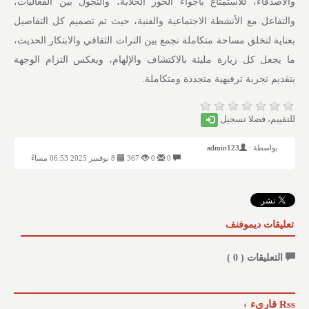
والأصدقاء، للاستمتاع بأجواء الخور الخلابة، والتجول بين الفعاليات،
والتفاعل مع الأنشطة الاجتماعية والفنية، حيث تم تصميم كل التفاصيل
بعناية لتخلق مساحة متكاملة تجمع بين التراث الثقافي والابتكار الحديث،
ما يجعل كل زيارة مليئة بالاكتشاف والإلهام، ويعكس التزام الوجهة
بتقديم تجربة ترفيهية متجددة ومتكاملة.
للتقييم، فضلا تسجيل
بواسطة :
admin123
0
0
367
8 نوفمبر 2025 06:53 مساءً
تعليقات ديموفنف
التعليقات (
0
)
Rss قاريء