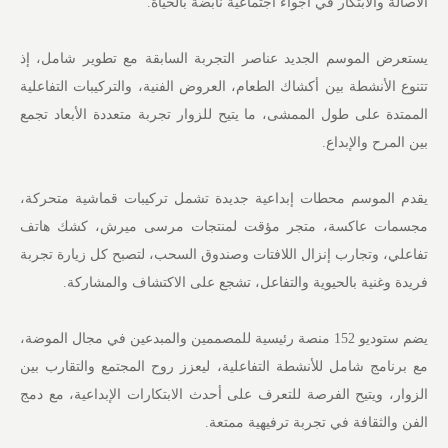
الأصالة والابتكار في أجواء اجتماعية نابضة بالحياة.
يستعرض الموسم الجديد عناصر التجربة السابقة مع تطوير شامل، إذ
تتنوع الأنشطة بين أكشاك الطعام، العروض الفنية، والتركيبات التفاعلية
الممتدة على طول الممشى، ما يتيح للزوار تجربة متعددة الأبعاد تجمع
بين المرح والإبداع.
يقدم الموسم محطات إبداعية جديدة تشمل تركيبات قماشية متحركة،
مجسمات عاكسة، متجر مؤقت لمنتجات مرسى ميرش، كشك هاتف
تفاعلي، وتجارب إنزال اللافتات وصندوق السحب، لتصبح كل زيارة تجربة
فريدة وغنية بالحيوية والتفاعل، تشجع على الاكتشاف والمشاركة.
يضم ستوديو 152 منصة رئيسية للمصممين والمبدعين في مجال الموضة،
مع برنامج شامل للأنشطة التفاعلية، ليعزز روح المجتمع والتقارب بين
الزوار، ويتيح الفرصة للتعرف على أحدث الابتكارات الإبداعية، مع دمج
الفن والثقافة في تجربة ترفيهية ممتعة.