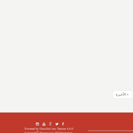
» الأخيرة
Powered by
Dimofinf cms
Version 4.0.0
©
Copyright
Dimensions Of Information