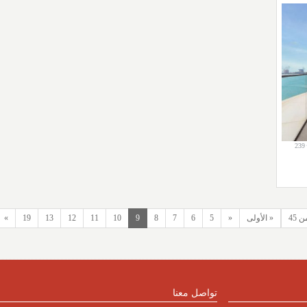
239
« الأولى
«
5
6
7
8
9
10
11
12
13
19
»
تواصل معنا