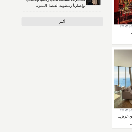
وإعمارياً ومنظومة الفيصل التنموية
أكثر
177
326
ن عرض..
..