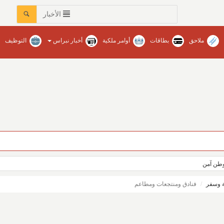
الأخبار
ملاحق
بطاقات
أوامر ملكية
أخبار نبراس
التوظيف
عات في محافظات المنطقة‏ / نبراس - إنتصار عبدالله
ووطن آمن
 وسفر
فنادق ومنتجعات ومطاعم