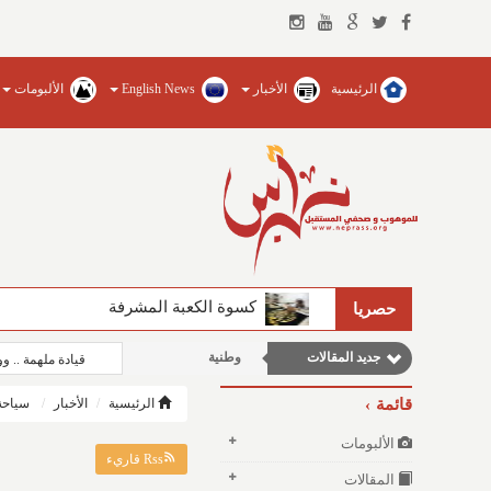
الرئيسية
الأخبار
English News
الألبومات
مقالات علمية
كسوة الكعبة المشرفة
الفيصل يضخ المياه العذبة ويؤسس للجام
حصريا
مقالات إقتصادية
جديد المقالات
وطنية
قيادة ملهمة .. 
مقالات اجتماعية
قائمة
الرئيسية
الأخبار
سياحة
نوافذ الثقافة و الأدب
الألبومات
Rss قاريء
المقالات