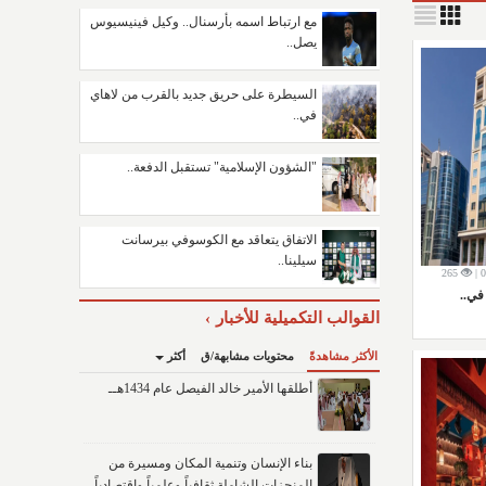
مع ارتباط اسمه بأرسنال.. وكيل فينيسيوس
يصل..
السيطرة على حريق جديد بالقرب من لاهاي
في..
"الشؤون الإسلامية" تستقبل الدفعة..
الاتفاق يتعاقد مع الكوسوفي بيرسانت
سيلينا..
265
في..
القوالب التكميلية للأخبار
الأكثر مشاهدةً
محتويات مشابهة/ق
أكثر
أطلقها الأمير خالد الفيصل عام 1434هــ
بناء الإنسان وتنمية المكان ومسيرة من
المنجزات الشاملة ثقافياً وعلمياً واقتصادياً