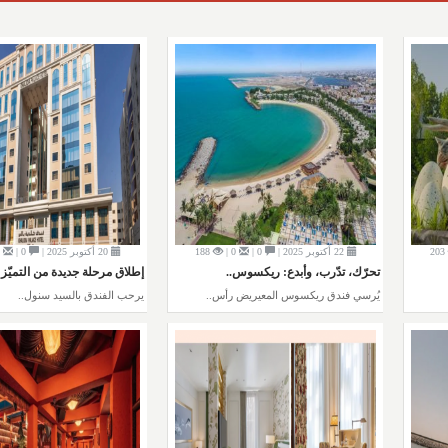
203
22 أكتوبر 2025 |
0 |
0 |
188
20 أكتوبر 2025 |
0 |
0 |
تحرّك، تدّرب، وأبدع: ريكسوس..
إطلاق مرحلة جديدة من التميّز 
يُرسي فندق ريكسوس المعيريض رأس..
يرحب الفندق بالسيد سنول..