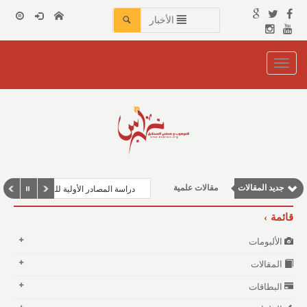
الأخبار
Toggle
navigation
وطنية
مقالات إقتصادية
مقالات اجتماعية
نوافذ الثقافة و الأدب
جديد المقالات
مقالات علمية
دراسة المصادر الأولية للمؤرخين العرب في العصور الوسطى
قائمة
الألبومات
المقالات
البطاقات