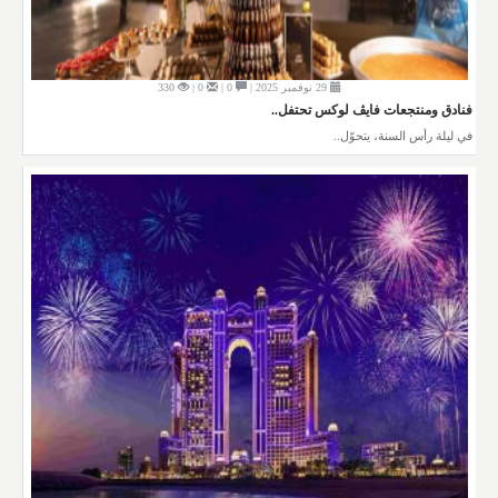
29 نوفمبر 2025 |
0 |
0 |
330
فنادق ومنتجعات فايڤ لوكس تحتفل..
في ليلة رأس السنة، يتحوّل..