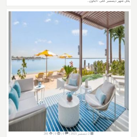
يحلّ شهر ديسمبر على «أبتاون..
2 ديسمبر 2025 |
0 |
0 |
281