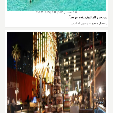
2 ديسمبر 2025 |
0 |
0 |
298
سو/ جزر المالديف يقدم عروضاً..
يستقبل منتجع سو/ جزر المالديف..