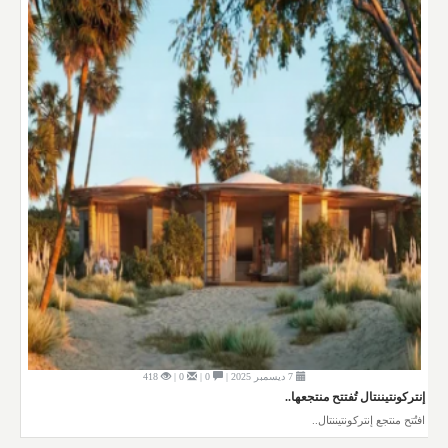
7 ديسمبر 2025 |
0 |
0 |
418
إنتركونتيننتال تُفتتح منتجعها..
افتُتح منتجع إنتركونتيننتال..