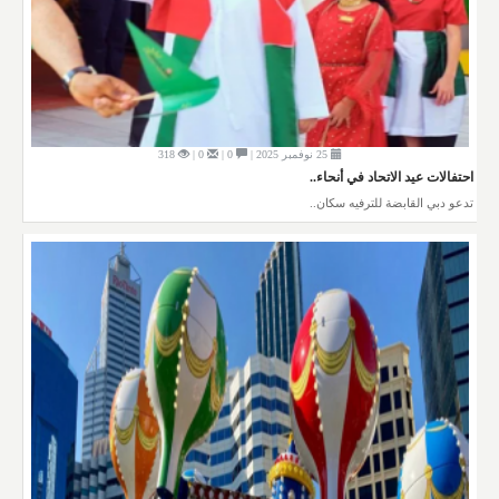
25 نوفمبر 2025 |
0 |
0 |
318
احتفالات عيد الاتحاد في أنحاء..
تدعو دبي القابضة للترفيه سكان..