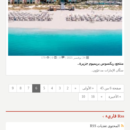
24 نوفمبر 2025 |
0 |
0 |
179
منتجع ريكسوس بريميوم جزيرة..
سكّان الإمارات مدعوّون..
صفحة 6 من 45
« الأولى
«
2
3
4
5
6
7
8
9
» الأخيرة
»
16
10
Rss قاريء
المحتوى تغذيات RSS