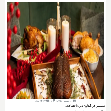
7 ديسمبر 2025 |
0 |
0 |
252
ديسمبر في أبتاون دبي: احتفالات..