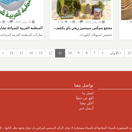
1.9
30 يناير 2023 |
0 |
0 |
1.7K
25 يناير 2023 |
0 |
0 |
منتجع سيكس سينسيز زيغي باي يكشف..
المنظمة العربية للسياحة تشار
تخفيض استهلاك الكهرباء..
شاركت المنظمة العربية للسياحة..
« الأولى
«
7
8
9
10
11
12
13
14
15
21
»
تواصل معنا
اتصل بنا
أبلغ عن خطأ
أعلن معنا
أرسل خبر
 المنشورة بأسماء أصحابها او بأسماء مستعارة لا تمثل الرأي الرسمي لنبراس بل تمثل وجهة نظر كتابها... للتمت