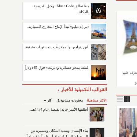
ميتا تطلق Muse Code.. وكيل للبرمجة
بالذكاء..
«بي إم دبليو» تبدأ الإنتاج التجاري للسيارة..
الين يتراجع.. والدولار قرب مستويات متدنية
النفط يمحو خسائره و«برنت» فوق 81 دولاراً
تعرف عليها
القوالب التكميلية للأخبار
الأكثر مشاهدةً
محتويات مشابهة/ق
أكثر
أطلقها الأمير خالد الفيصل عام 1434هــ
بناء الإنسان وتنمية المكان ومسيرة من
المنجزات الشاملة ثقافياً وعلمياً واقتصادياً