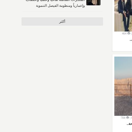
وإعمارياً ومنظومة الفيصل التنموية
أكثر
464
.
784
ة..