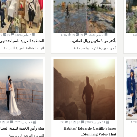
65
7 مايو 2023 |
0 |
0 |
1.4K
7 مايو 2023 |
0 |
0 |
بأكثر من 3 ملايين ريال عُماني،..
المنظمة العربية للسياحة تنهي.
أنجزت وزارة التراث والسياحة 4..
انهت المنظمة العربية للسياحة..
1.7K
11 مارس 2023 |
0 |
0 |
638
4 مارس 2023 |
0 |
0 |
Habitas' Eduardo Castillo Shares
هيئة رأس الخيمة لتنمية السياح
Stunning Video That..
المبادرة الهادفة إلى ترسيخ..