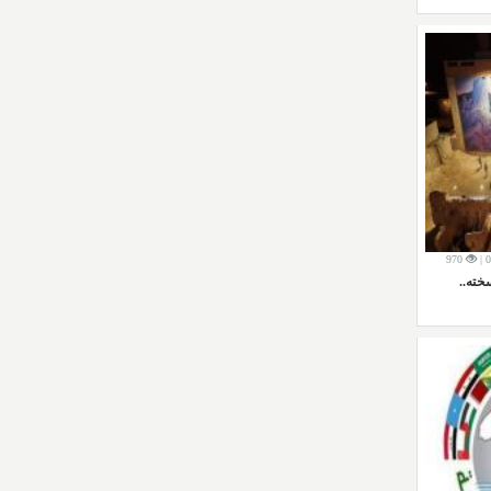
970
خته..