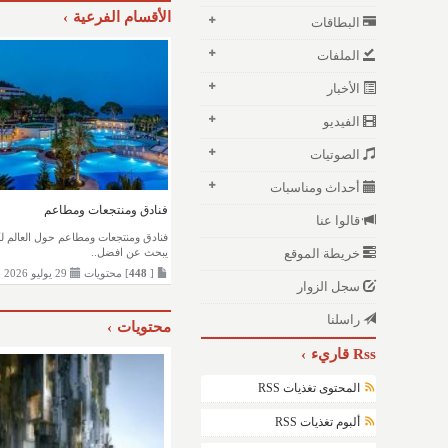
الأقسام الفرعية
البطاقات
الملفات
الأخبار
الفيديو
الصوتيات
أحداث ومناسبات
فنادق ومنتجعات ومطاعم
قالوا عنا
فنادق ومنتجعات ومطاعم حول العالم ل
خريطة الموقع
يبحث عن افضل..
[
448
] محتويات
29 يوليو 2026
سجل الزوار
راسلنا
محتويات
Rss قاريء
المحتوى تغذيات RSS
ألبوم تغذيات RSS