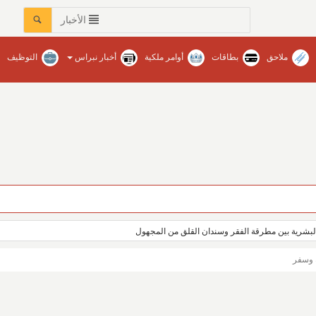
الأخبار
ملاحق
بطاقات
أوامر ملكية
أخبار نبراس
التوظيف
عات في محافظات المنطقة‏ / نبراس - إنتصار عبدالله
بشرية بين مطرقة الفقر وسندان القلق من المجهول
 وسفر