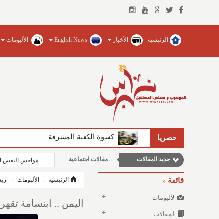
الرئيسية
الأخبار
English News
الألبومات
كسوة الكعبة المشرفة
الفيصل يضخ المياه العذبة ويؤسس للجام
حصريا
مقالات علمية
جديد المقالات
مقالات اجتماعية
هواجس النفس ال
مقالات إقتصادية
قائمة
الرئيسية
الألبومات
ريش
وطنية
الألبومات
اليمن .. ابتسامة تقهر 
نوافذ الثقافة و الأدب
المقالات