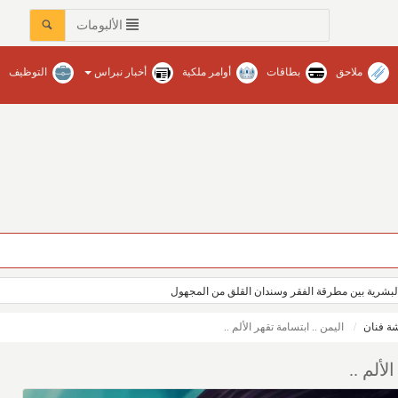
الألبومات
ملاحق
بطاقات
أوامر ملكية
أخبار نبراس
التوظيف
عات في محافظات المنطقة‏ / نبراس - إنتصار عبدالله
بشرية بين مطرقة الفقر وسندان القلق من المجهول
ة فنان
اليمن .. ابتسامة تقهر اﻷلم ..
اﻷلم ..