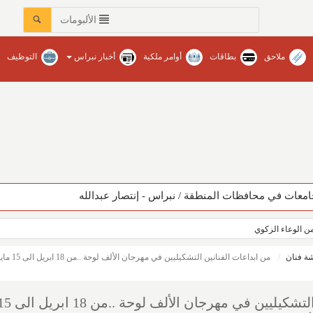
الألبومات
ملاحق
بطاقات
أوامر ملكية
أخبار نبراس
التوظيف
عات في محافظات المنطقة‏ / نبراس - إنتصار عبدالله
ن الوعاء الزكوي
ة فنان