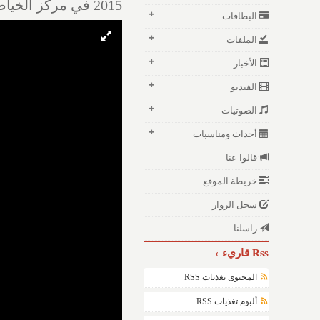
2015 في مركز الخياط جدة
البطاقات
الملفات
الأخبار
الفيديو
الصوتيات
أحداث ومناسبات
قالوا عنا
خريطة الموقع
سجل الزوار
راسلنا
Rss قاريء
المحتوى تغذيات RSS
ألبوم تغذيات RSS