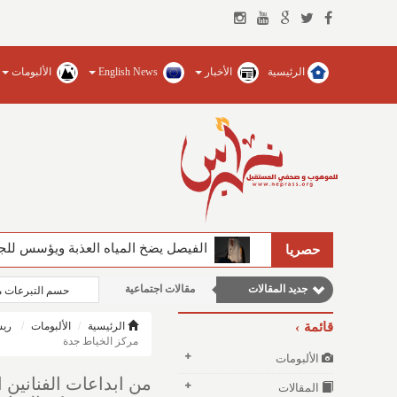
الرئيسية
الأخبار
English News
الألبومات
مقالات علمية
مقالات إقتصادية
الفيصل يضخ المياه العذبة ويؤسس للجام
حصريا
وطنية
جديد المقالات
مقالات اجتماعية
حسم التبرعات م
نوافذ الثقافة و الأدب
قائمة
الرئيسية
الألبومات
ريش
مركز الخياط جدة
الألبومات
المقالات