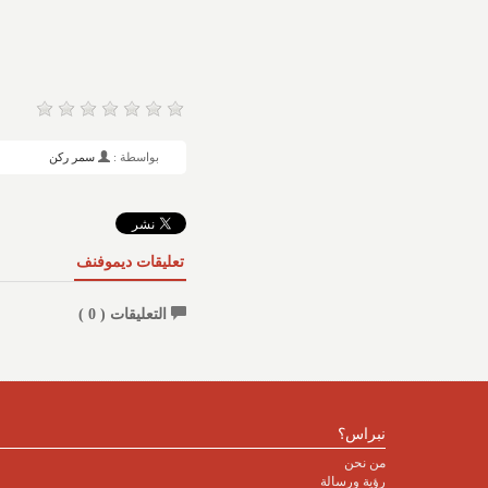
بواسطة :
سمر ركن
تعليقات ديموفنف
التعليقات (
0
)
نبراس؟
من نحن
رؤية ورسالة