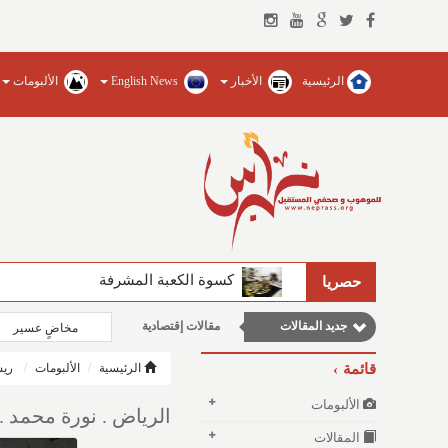
الرئيسية
الأخبار
English News
الألبومات
نوافذ الثقافة و الأدب
وطنية
كسوة الكعبة المشرفة
حصريا
مقالات علمية
جديد المقالات
مقالات إقتصادية
مخاضٍ عسير
مقالات اجتماعية
قائمة
الرئيسية
الألبومات
ريش
الألبومات
الرياض . نورة محمد .
المقالات