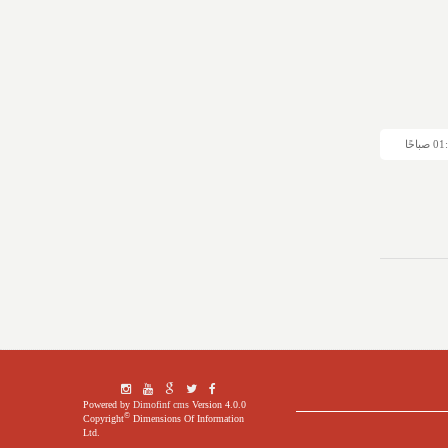
Powered by
Dimofinf cms
Version 4.0.0
©
Copyright
Dimensions Of Information
Ltd.