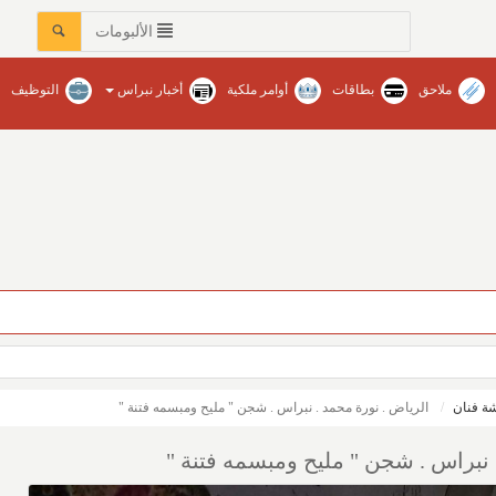
الألبومات
ملاحق
بطاقات
أوامر ملكية
أخبار نبراس
التوظيف
ة فنان
الرياض . نورة محمد . نبراس . شجن " مليح ومبسمه فتنة "
 نبراس . شجن " مليح ومبسمه فتنة "