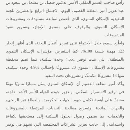
رأس صاحب السمو الملكي الأمير الدكتور فيصل بن مشعل بن سعود بن
عبدالعزيز أمير منطقة القصيم، اليوم، الاجتماع الرابع والعشرين للجنة
التنفيذية للإسكان التنموي، الذي خُصص لمتابعة مستهدفات ومشروعات
الإسكان التنموي، والوقوف على مستوى الإنجاز، وتسريع تنفيذ
المشروعات.
واطّلع سموه خلال الاجتماع على تقرير أعمال اللجنة، الذي أظهر إنجاز
123 مهمة بنسبة 100%، كما استعرض مؤشرات الإسكان التنموي
بالمنطقة، التي بينت توفير 4,551 وحدة سكنية، فيما تضم محفظة
مشروعات الإسكان التنموي 20 مشروعًا بإجمالي 4,902 وحدة سكنية،
منها 18 مشروعًا مكتملًا، ومشروعان تحت التنفيذ.
وأكد أمير منطقة القصيم أن الإسكان التنموي يمثل مسارًا تنمويًا مهمًا
في توفير الاستقرار السكني، وتعزيز جودة الحياة للأسر الأشد حاجة،
مشددًا على أهمية تكامل جهود الجهات الحكومية، والقطاع غير الربحي،
والجهات المانحة، وتسريع معالجة التحديات المرتبطة بالمشروعات
والخدمات، بما يضمن وصول الحلول السكنية إلى مستحقيها بكفاءة
واستدامة، إلى جانب تعزيز الشراكات المجتمعية التي تسهم في توفير