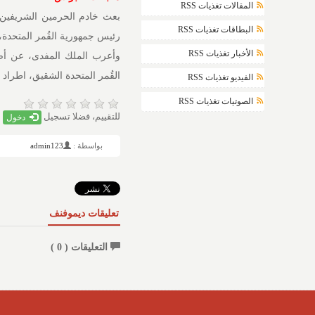
المقالات تغذيات RSS
بعث خادم الحرمين الشريفين ا
البطاقات تغذيات RSS
رئيس جمهورية القُمر المتحدة، 
الأخبار تغذيات RSS
وأعرب الملك المفدى، عن أصد
القُمر المتحدة الشقيق، اطراد ا
الفيديو تغذيات RSS
الصوتيات تغذيات RSS
للتقييم، فضلا تسجيل
دخول
بواسطة :
admin123
تعليقات ديموفنف
التعليقات (
0
)