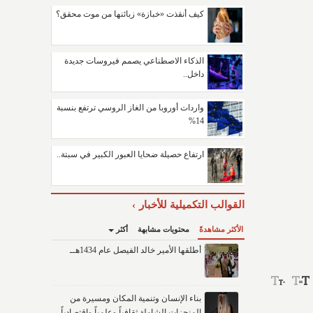
كيف أنقذت «خبازة» زبائنها من موت محقق؟
الذكاء الاصطناعي يصمم فيروسات جديدة
داخل..
واردات أوروبا من الغاز الروسي ترتفع بنسبة
14%
ارتفاع حصيلة ضحايا العبور الكبير في سبتة..
القوالب التكميلية للأخبار
الأكثر مشاهدةً
محتويات مشابهة
أكثر
أطلقها الأمير خالد الفيصل عام 1434هــ
بناء الإنسان وتنمية المكان ومسيرة من
المنجزات الشاملة ثقافياً وعلمياً واقتصادياً