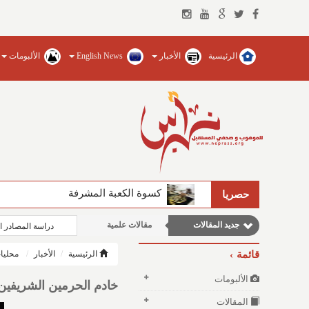
الرئيسية
الأخبار
English News
الألبومات
كسوة الكعبة المشرفة
حصريا
جديد المقالات
مقالات علمية
دراسة المصادر ا
مقالات اجتماعية
قائمة
الرئيسية
الأخبار
محليا
نوافذ الثقافة و الأدب
الألبومات
خادم الحرمين الشريفين 
وطنية
المقالات
مقالات إقتصادية