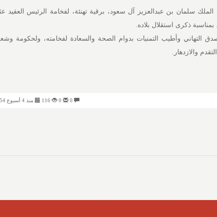
لملك سلمان بن عبدالعزيز آل سعود، برقية تهنئة، لفخامة الرئيس العقيد عث
بمناسبة ذكرى استقلال بلاده.
ق التهاني وأطيب التمنيات بدوام الصحة والسعادة لفخامته، ولحكومة وش
لتقدم والازدهار.
0
0
116
منذ 4 أسبوع 03:54 مساءً