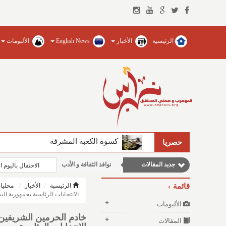
الرئيسية
الأخبار
English News
الألبومات
مقالات علمية
مقالات اجتماعية
كسوة الكعبة المشرفة
حصريا
وطنية
جديد المقالات
نوافذ الثقافة و الأدب
الاحتفال باليوم 
مقالات إقتصادية
قائمة
الرئيسية
الأخبار
محليا
الانتخابات الرئاسية بجمهورية البي
الألبومات
خادم الحرمين الشريفين
المقالات