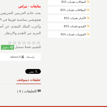
المقالات تغذيات RSS
متابعات - نبراس
البطاقات تغذيات RSS
بعث خادم الحرمين الشريفين ا
الأخبار تغذيات RSS
هيغوتشي بمناسبة فوزها في الان
الفيديو تغذيات RSS
وأعرب الملك المفدى عن أصدق 
المزيد من التقدم والازدهار.
الصوتيات تغذيات RSS
للتقييم، فضلا تسجيل
دخول
بواسطة :
admin123
تعليقات ديموفنف
التعليقات (
0
)