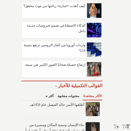
كيف أنقذت «خبازة» زبائنها من موت محقق؟
الذكاء الاصطناعي يصمم فيروسات جديدة
داخل..
واردات أوروبا من الغاز الروسي ترتفع بنسبة
14%
ارتفاع حصيلة ضحايا العبور الكبير في سبتة..
القوالب التكميلية للأخبار
الأكثر مشاهدةً
محتويات مشابهة
أكثر
أطلقها الأمير خالد الفيصل عام 1434هــ
بناء الإنسان وتنمية المكان ومسيرة من
المنجزات الشاملة ثقافياً وعلمياً واقتصادياً