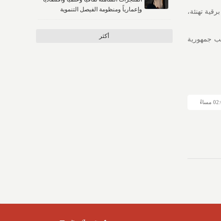
وإعمارياً ومنظومة الفيصل التنموية
قية تهنئة،
أكثر
عب جمهورية