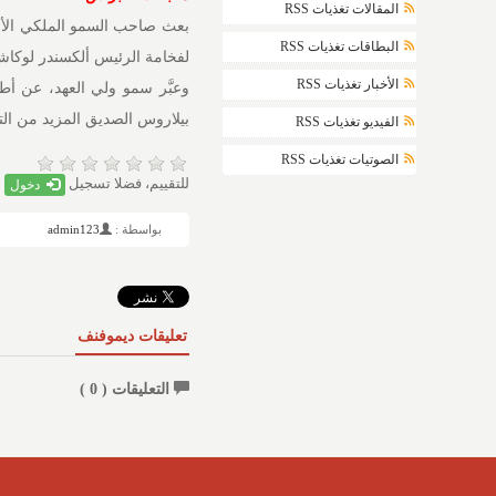
المقالات تغذيات RSS
بعث صاحب السمو الملكي الأمي
البطاقات تغذيات RSS
لفخامة الرئيس ألكسندر لوكاشي
الأخبار تغذيات RSS
وعبَّر سمو ولي العهد، عن أ
بيلاروس الصديق المزيد من التق
الفيديو تغذيات RSS
الصوتيات تغذيات RSS
للتقييم، فضلا تسجيل
دخول
بواسطة :
admin123
تعليقات ديموفنف
التعليقات (
0
)