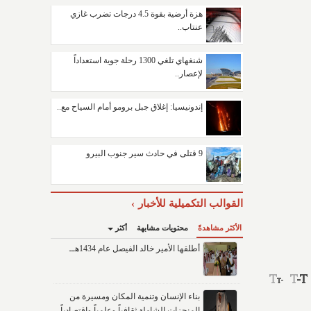
هزة أرضية بقوة 4.5 درجات تضرب غازي
عنتاب..
شنغهاي تلغي 1300 رحلة جوية استعداداً
لإعصار..
إندونيسيا: إغلاق جبل برومو أمام السياح مع..
9 قتلى في حادث سير جنوب البيرو
القوالب التكميلية للأخبار
الأكثر مشاهدةً
محتويات مشابهة
أكثر
أطلقها الأمير خالد الفيصل عام 1434هــ
بناء الإنسان وتنمية المكان ومسيرة من
المنجزات الشاملة ثقافياً وعلمياً واقتصادياً