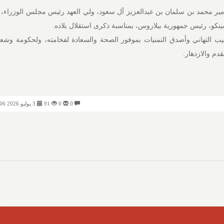
ر محمد بن سلمان بن عبدالعزيز آل سعود، ولي العهد رئيس مجلس الوزراء، بر
نكو، رئيس جمهورية بيلاروس، بمناسبة ذكرى استقلال بلاده.
طيب التهاني وأصدق التمنيات بموفور الصحة والسعادة لفخامته، ولحكومة وش
دم والازدهار.
0
0
91
3 يوليو 2026 02:06 مساءً