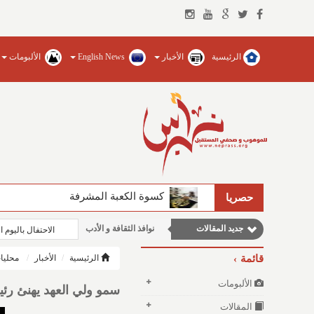
الرئيسية
الأخبار
English News
الألبومات
مقالات إقتصادية
مقالات اجتماعية
كسوة الكعبة المشرفة
حصريا
وطنية
جديد المقالات
نوافذ الثقافة و الأدب
الاحتفال باليوم 
مقالات علمية
قائمة
الرئيسية
الأخبار
محليا
الألبومات
سمو ولي العهد يهنئ رئ
المقالات