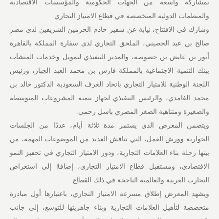
بمشاركة واسعة من الجهات الحكومية والمؤسسات الاقتصادية
والمنظمات الدولية المتخصصة في قطاع الامتياز التجاري.
وشارك في الافتتاح، نيابة عن سفير خادم الحرمين الشريفين لدى مصر
صالح بن عيد الحصيني، الملحق التجاري لدى سفارة المملكة بالقاهرة
أنور بن عايض بن حصوصة، والمدير التنفيذي لتمويل وخدمات المنشآت
ببنك التنمية الاجتماعية بالمملكة فارس بن محمد العبد الجبار، ورئيس
اللجنة الوطنية للامتياز التجاري باتحاد الغرف السعودية الدكتور خالد بن
محمد الغامدي، والرئيس التنفيذي لجهاز تنمية المشروعات المتوسطة
والصغيرة ومتناهية الصغر المصري باسل رحمي.
ويتضمن المعرض الذي يستمر مدة ثلاثة أيام، عددًا من الجلسات
الحوارية وورش العمل، التي تناقش العديد من الموضوعات المهمة، من
بينها رحلة بناء العلامات التجارية، ودور الامتياز التجاري في تحفيز النمو
الاقتصادي، ومستقبل قطاع الامتياز التجاري، إضافةً إلى استعراض
التجارب العربية والعالمية الناجحة في ذلك القطاع.
ويشهد المعرض إطلاق مسرعة الامتياز التجاري، باعتبارها أول مبادرة
متخصصة لتأهيل العلامات التجارية وبناء جاهزيتها للتوسع، إلى جانب