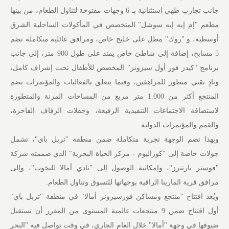
جانب تجارب طهي استثنائية بـ 6 وجهات مفتوحة لتناول الطعام، من بينها
مطعم "إم إيه إيه سوشل" المتخصص في المأكولات الساحلية الشرق
أوسطية، و "روك" مطل على خليج خاص، ومرافق عائلية متكاملة تضم
5 مسابح، إضافة إلى شاطئ خاص يمتد على طول 900 متر، إلى جانب
برنامج "كيدز فور أول سيزونز" المخصص للأطفال تحت إشراف كامل،
ونادٍ تقني متطور للمراهقين، وفيما يتعلق بالفعاليات والمؤتمرات يضم
المنتجع أكثر من 1.000 متر مربع من المساحات المرنة والمتطورة
لاستضافة الاجتماعات التنفيذية الرفيعة، وحفلات الزفاف الفاخرة،
والقمم والمؤتمرات الدولية.
وبهذا تضم الوجهة تجربة متكاملة ضمن منطقة "تربل باي"، تشمل
جولات خاصة إلى "كوراليوم - مركز الحياة البحرية" الذي صممته شركة
"فوستر بارتنرز"، وإمكانية الوصول إلى "نادي أمالا لليخوت"، وإلى
مرافق قرية المارينا الراقية بوجهاتها للتسوق وتناول الطعام.
ويُعد افتتاح "منتجع ومساكن فورسيزونز أمالا" في منطقة "تربل باي"
أول افتتاح ضمن 9 منتجعات عالمية المستوى من المقرر أن تستقبل
ضيوفها في وجهة "أمالا" خلال العام الجاري، في وقت تواصل فيه "البحر