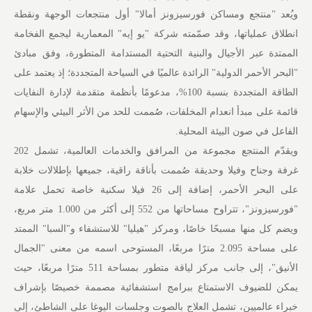
ويُعد "منتجع ومساكن فورسيزونز أمالا" أول منتجعات الوجهة ونقطة
انطلاق عملياتها، وقد صمّمته شركة "يو إيه" المعمارية ليجمع الفخامة
الممتدة عبر الأجيال والبنية التحتية المستدامة المتطورة، وفق مبادئ
"البحر الأحمر الدولية" الرائدة عالميًا في السياحة المتجددة؛ إذ يعتمد على
الطاقة المتجددة بنسبة 100%، مدعومًا بأنظمة متقدمة لإدارة النفايات
قائمة على مبدأ انعدام المخلفات، صُممت للحد من الأثر البيئي والإسهام
الفاعل في صون البيئة المحلية.
ويقدّم المنتجع مجموعة من المرافق والخدمات العالمية، تشمل 202
غرفة وجناح وفيلا وحديقة صُممت بأناقة راقية، جميعها بإطلالات خلابة
على البحر الأحمر، إضافة إلى 26 فيلا سكنية خاصة تحمل علامة
"فورسيزونز"، تتراوح مساحاتها من 552 إلى أكثر من 1.000 متر مربع،
ويضم كل منها مسبحًا خاصًا، ومركز "هيليا" للاستشفاء و"السبا" الممتد
على مساحة 2.095 مترًا مربعًا، المستوحى اسمه من معنى "الجمال
الأنيق"، إلى جانب مركز لياقة متطور بمساحة 511 مترًا مربعًا، حيث
يمكن للضيوف الاستمتاع ببرامج استشفائية مصممة خصيصًا بإشراف
خبراء عالميين، تشمل العلاج بالصوت وجلسات اليوغا على الشاطئ، إلى