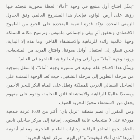
"يمثّل افتتاح أول منتجع في وجهة "أمالا" لحظةً محورية تتجسّد فيها
رؤيتنا على أرض الواقع، فبإنجاز هذا المشروع العالمي وفق الجدول
الزمني المحدد، نؤكد قدرة التنمية المتجددة على الجمع بين الطموح
الاقتصادي وتحقيق أثرٍ بيئي واجتماعي ملموس، وترسيخ مكانة المملكة
وجهةً عالمية رائدة للرفاهية والاستشفاء الفاخر، وما هذه إلا البداية،
فنحن نتطلع إلى استقبال أوائل ضيوفنا، وافتتاح المزيد من المنتجعات،
ورؤية وجهة "أمالا" بين أرقى وجهات الرفاهية الفاخرة في العالم".
ويمثّل هذا الافتتاح نقلة نوعية في مسيرة وجهة "أمالا"، إذ تنتقل بموجبه
من مرحلة التطوير إلى مرحلة التشغيل، حيث تُعد الوجهة الممتدة على
الساحل الشمالي الغربي للمملكة وتطل على المياه البكر للبحر الأحمر،
ومقصدًا عالميًا للرفاهية والاستشفاء فائق الفخامة، وتقوم على مفهوم
يجعل من الاستشفاء محورًا لتجربة الضيف.
ومن المقرر أن تضم منطقة "تربل باي" أكثر من 1600 غرفة فندقية
موزعة على 9 منتجعات عالية المستوى، إضافة إلى مركز ساحلي نابض
بالحياة يجمع المتاجر الراقية وخيارات الطعام الفاخرة، ومعالم أيقونية
أبرزها "نادي أمالا لليخوت" و"كوراليوم - مركز الحياة البحرية".