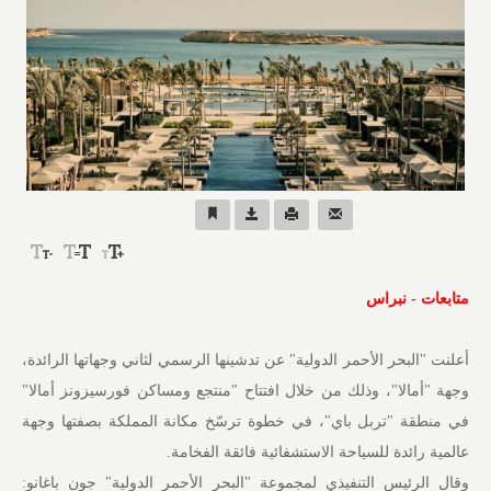
متابعات - نبراس
أعلنت "البحر الأحمر الدولية" عن تدشينها الرسمي لثاني وجهاتها الرائدة،
وجهة "أمالا"، وذلك من خلال افتتاح "منتجع ومساكن فورسيزونز أمالا"
في منطقة "تربل باي"، في خطوة ترسّخ مكانة المملكة بصفتها وجهة
عالمية رائدة للسياحة الاستشفائية فائقة الفخامة.
وقال الرئيس التنفيذي لمجموعة "البحر الأحمر الدولية" جون باغانو: