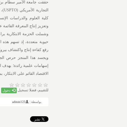
الت
كلية العلوم والدراسات الإنس
وتعزيز إنتاج المعرفة القائمة ع
وشملت الحزمة الابتكارية براء
حيوية متعددة، إذ تسهم هذه ال
رفع كفاءة إنتاج واكتشاف بيروكس
ويجسد هذا المنجز حرص الجام
إسهامات علمية رائدة؛ بهدف ا
الاقتصاد القائم على الابتكار، بما
للتقييم، فضلا تسجيل
دخول
بواسطة :
admin123