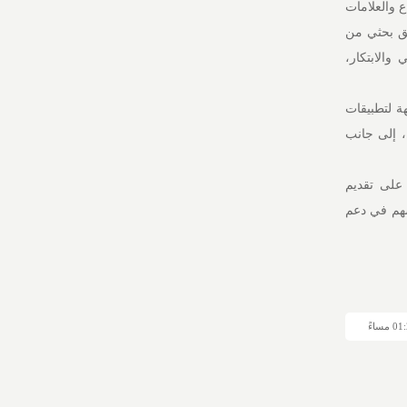
 براءات الاختراع والعلامات
 فريق بحثي من
والابتكار،
هة لتطبيقات
، إلى جانب
 على تقديم
سهم في دعم