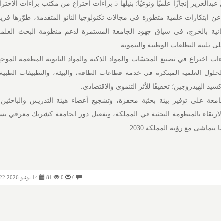
حققت جامعة الأمير سطام بن عبدالعزيز إنجازًا علميًا ونوعيًا؛ بنيلها 5 براءات اختراع من مكتب
جارية الأمريكي (USPTO)، عن ابتكارات علمية متطورة في مجالات تكنولوجيا النانو المتقدمة، طوّرها
انية بالخرج، في سياق جهود الجامعة المستمرة لدعم منظومة البحث العلمي 
لى تلبية التطلعات الوطنية والتنموية.
ات اختراع في تصنيع المجسّات والمواد الذكية والمواد النانوية المطعمة الموج
حلول العلمية المبتكرة في خدمة قطاعات الطاقة، والبيئة، والتطبيقات الطبية
يد الهيدروجين؛ تحقيقًا للأثر التنموي والاقتصادي.
عة على توفير بيئة بحثية محفزة، وتشجيع أعضاء هيئة التدريس والباحثين
لارتقاء بالمنظومة البحثية في المملكة، وتفعيل دور الجامعة كشريك معرفي ي
 يتماشى مع رؤية المملكة 2030.
0
0
81
14 يونيو 2026 01:22 مساءً