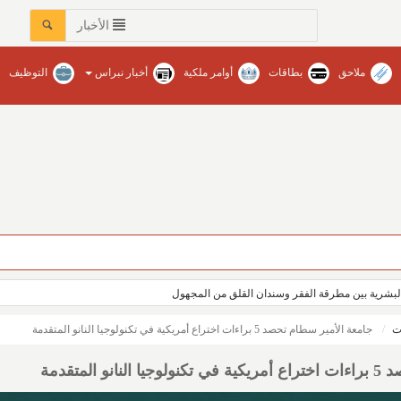
الأخبار
ملاحق
بطاقات
أوامر ملكية
أخبار نبراس
التوظيف
عات في محافظات المنطقة‏ / نبراس - إنتصار عبدالله
بشرية بين مطرقة الفقر وسندان القلق من المجهول
ت
جامعة الأمير سطام تحصد 5 براءات اختراع أمريكية في تكنولوجيا النانو المتقدمة
المتقدمة