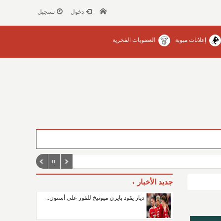
دخول
تسجيل
إعلانات مبوبة
العضويات الفخرية
جديد الأخبار
دياز يقود بايرن ميونيخ للفوز على أستون..