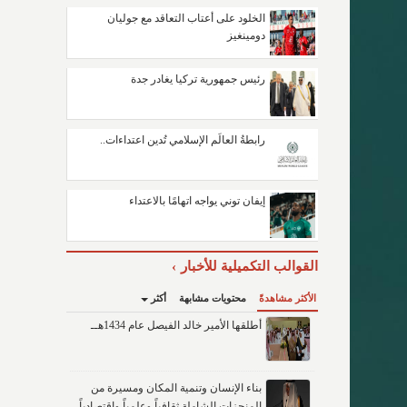
الخلود على أعتاب التعاقد مع جوليان
دومينغيز
رئيس جمهورية تركيا يغادر جدة
رابطةُ العالَم الإسلامي تُدين اعتداءات..
إيفان توني يواجه اتهامًا بالاعتداء
القوالب التكميلية للأخبار
الأكثر مشاهدةً
محتويات مشابهة
أكثر
أطلقها الأمير خالد الفيصل عام 1434هــ
بناء الإنسان وتنمية المكان ومسيرة من
المنجزات الشاملة ثقافياً وعلمياً واقتصادياً