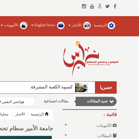
الرئيسية
الأخبار
English News
الألبومات
مقالات علمية
وطنية
نوافذ الثقافة و الأدب
كسوة الكعبة المشرفة
الفيصل يضخ المياه العذبة ويؤسس للجام
حصريا
مقالات إقتصادية
جديد المقالات
مقالات اجتماعية
هواجس النفس ال
قائمة
الرئيسية
الأخبار
محليا
الألبومات
جامعة الأمير سطام تحصد 5 براءات اختراع أمريكية في تكنولوجيا النانو 
المقالات