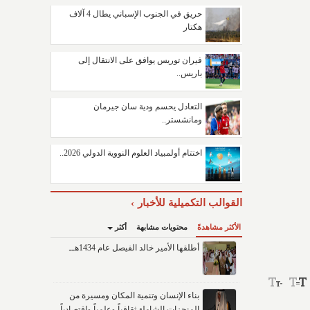
حريق في الجنوب الإسباني يطال 4 آلاف
هكتار
فيران توريس يوافق على الانتقال إلى
باريس..
التعادل يحسم ودية سان جيرمان
ومانشستر..
اختتام أولمبياد العلوم النووية الدولي 2026..
القوالب التكميلية للأخبار
الأكثر مشاهدةً
محتويات مشابهة
أكثر
أطلقها الأمير خالد الفيصل عام 1434هــ
بناء الإنسان وتنمية المكان ومسيرة من
المنجزات الشاملة ثقافياً وعلمياً واقتصادياً