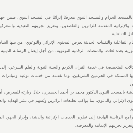
المسجد الحرام والمسجد النبوي معرضًا إثرائيًا في المسجد النبوي، ضمن جهود
 والإثرائية المقدمة للزائرين والقاصدين، وتعزيز تجربتهم التعبدية والمعرف
ل التفاعلية.
التفاعلية والتقنيات الحديثة لعرض المحتوى الإثرائي والتوعوي، من بينها الشا
رية بعدة لغات، والمنصات الرقمية التوعوية، من أجل إيصال الرسالة الدينية
ات المتخصصة في خدمة القرآن الكريم والسنة النبوية والعلم الشرعي، إلى 
بها المملكة في الحرمين الشريفين، وما تقدمه من خدمات نوعية ومبادرات إث
ن.
نية بالمسجد النبوي الدكتور محمد بن أحمد الخضيري، خلال زيارته للمعرض، أ
حتوى الإثرائي والدعوي، بما يواكب تطلعات الزائرين ويُسهم في نشر الهداية وا
ز.
 الرئاسة الهادفة إلى تطوير الخدمات الإثرائية والدينية، وإبراز الجهود ال
زيز تجربتهم الإيمانية والمعرفية.