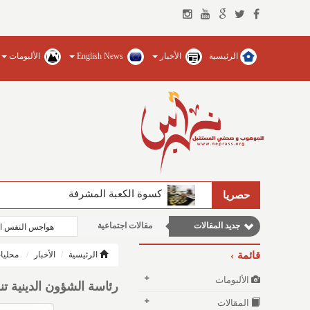
الرئيسية
الأخبار
English News
الألبومات
كسوة الكعبة المشرفة
حصريا
مقالات علمية
جديد المقالات
مقالات اجتماعية
هواجس النفس ال
مقالات إقتصادية
قائمة
الرئيسية
الأخبار
محليا
وطنية
الألبومات
رئاسة الشؤون الدينية تنظ
نوافذ الثقافة و الأدب
المقالات