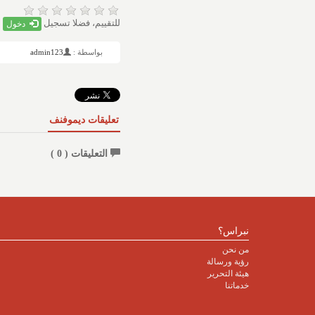
للتقييم، فضلا تسجيل
دخول
بواسطة :
admin123
تعليقات ديموفنف
التعليقات (
0
)
نبراس؟
من نحن
رؤية ورسالة
هيئة التحرير
خدماتنا