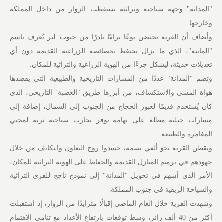
"المدانة" وجهة سياحية وتراثية تستقطب الزوار من داخل المملكة
وخارجها.
وأضاف أن القرية تحتضن نوعًا تراثيًا نادرًا من حبوب البر يُعرف باسم
"المابية"، الذي ما يزال يحتفظ بخصائصه الزراعية القديمة دون أي
تعديلات حديثة، ليشكل جزءًا من الهوية الزراعية والتراثية للمكان.
وتضم "المدانة" عددًا من المسارات التاريخية والطبيعية التي يقصدها
هواة المشي والاستكشاف، من أبرزها طريق "العصبة" التاريخي، الذي
كان يُستخدم قديمًا لعبور الحجاج من الجنوب إلى الشمال، إضافة إلى
مسارات جبلية مطلة على تهامة توفر تجارب سياحية ثرية لمحبي
المغامرة والطبيعة.
ويقطن القرية نحو ألفي نسمة، جسدوا روح التعاون والتكاتف من خلال
جهودهم في ترميم المنازل القديمة والحفاظ على الهوية التراثية للمكان،
الأمر الذي أسهم في تحويل "المدانة" إلى نموذج ناجح للقرى التراثية
والسياحة الريفية في جنوب المملكة.
وشهدت القرية خلال العام الماضي إقبالًا متزايدًا من الزوار، إذ استقبلت
أكثر من 40 ألف زائر، وسط توقعات بارتفاع الأعداد مع تنامي الاهتمام