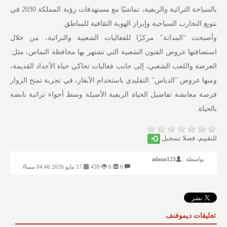
بالسياحة التراثية والريفية، تماشيًا مع مستهدفات رؤية المملكة 2030 في
تنويع التجارب السياحية وإبراز الهوية الثقافية للمناطق.
وأصبحت "المدانة" مركزًا للفعاليات الشعبية والتراثية، من خلال
استضافتها عروض الفنون الشعبية التي تشتهر بها محافظة النماص، مثل:
العرضة واللعب الشعبي، إلى جانب فعاليات تحاكي حياة الأجداد القديمة،
ومنها عروض "الدياس" التقليدي باستخدام الأبقار، في تجربة تمنح الزوار
فرصة معايشة تفاصيل الحياة الريفية الأصيلة وسط أجواء تراثية نابضة
بالحياة.
للتقييم، فضلا تسجيل
بواسطة :
admin123
0
0
439
17 مايو 2026 04:46 مساءً
تعليقات ديموفنف