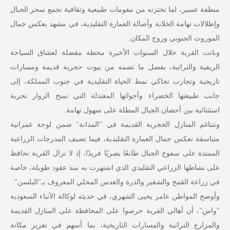
منطقة عسير، لما تختزنه من مقومات طبيعية وثقافية تجمع سحر الجبال
وإطلالات تهامة الخلابة وأصالة العمارة التقليدية، في مشهد يعكس جمال
الموروث الجنوبي وروح المكان.
وباتت القرية خلال السنوات الأخيرة محطة مفضلة لعشاق السياحة
الريفية والتراثية، بفضل ما تضمه من بيوت حجرية قديمة ومسارات
تاريخية وتجارب تحاكي نمط الحياة التقليدية في جنوب المملكة، إلى
جانب طبيعتها الخضراء وأجوائها المعتدلة التي تمنح الزوار تجربة
استثنائية بين أحضان الجبال المطلة على سهول تهامة.
وتتناغم المنازل الحجرية القديمة في "المدانة" ضمن لوحة عمرانية
متناسقة تعكس جمال العمارة التقليدية، فيما تضيف المدرجات الزراعية
الممتدة على سفوح الجبال طابعًا بصريًا فريدًا، إذ لا تزال القرية تحافظ
على نشاطها الزراعي التقليدي الذي اشتهرت به منذ عقود طويلة، خاصة
في زراعة القمح والشعير والذرة والعدس المحلي المعروف بـ"البلسن".
وأوضح المواطن عامر يحيى الشهري، في حديثه لوكالة الأنباء السعودية
"واس"، أن أهالي القرية حرصوا على المحافظة على المنازل القديمة
والمزارع التراثية والمسارات التاريخية، بما أسهم في تعزيز مكانة