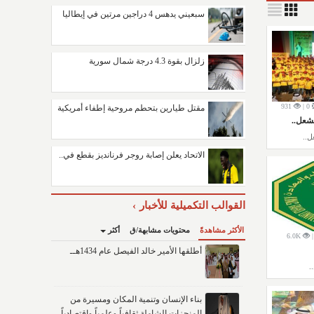
سبعيني يدهس 4 دراجين مرتين في إيطاليا
زلزال بقوة 4.3 درجة شمال سورية
931
0 |
مقتل طيارين بتحطم مروحية إطفاء أمريكية
شعل..
ل..
الاتحاد يعلن إصابة روجر فرنانديز بقطع في..
القوالب التكميلية للأخبار
الأكثر مشاهدةً
محتويات مشابهة/ق
أكثر
6.0K
أطلقها الأمير خالد الفيصل عام 1434هــ
.
بناء الإنسان وتنمية المكان ومسيرة من
المنجزات الشاملة ثقافياً وعلمياً واقتصادياً