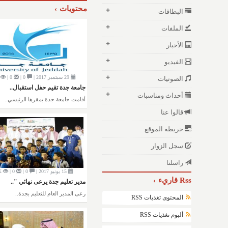
محتويات
البطاقات
الملفات
الأخبار
الفيديو
29 سبتمبر 2017 |
0 |
0 |
الصوتيات
جامعة جدة تقيم حفل استقبال..
أحداث ومناسبات
أقامت جامعة جدة بمقرها الرئيسي..
قالوا عنا
خريطة الموقع
سجل الزوار
راسلنا
15 يونيو 2017 |
0 |
0 |
K
Rss قاريء
مدير تعليم جدة يرعى نهائي "..
رعى المدير العام للتعليم بجدة..
المحتوى تغذيات RSS
ألبوم تغذيات RSS