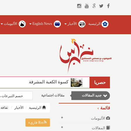
الرئيسية
الأخبار
English News
الألبومات
مقالات علمية
مقالات إقتصادية
كسوة الكعبة المشرفة
حصريا
وطنية
جديد المقالات
مقالات اجتماعية
حسم التبرعات م
نوافذ الثقافة و الأدب
قائمة
الرئيسية
الأخبار
ثقافة
الألبومات
Rss قاريء
المقالات