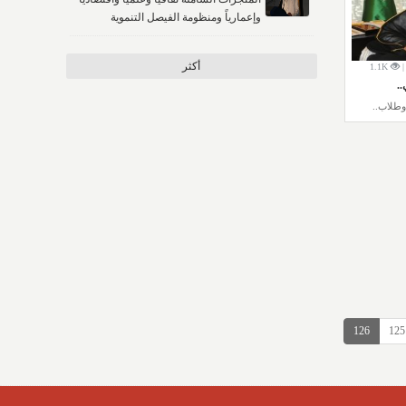
وإعمارياً ومنظومة الفيصل التنموية
أكثر
1.1K
.
طلاب..
126
125