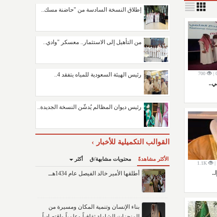
إطلاق النسخة السادسة من "حاضنة مسك..
من التأهيل إلى الاستثمار.. معسكر "وادي..
700
رئيس الهيئة السعودية للمياه يتفقد 4..
..
رئيس ديوان المظالم يُدشّن النسخة الجديدة..
القوالب التكميلية للأخبار
الأكثر مشاهدةً
محتويات مشابهة/ق
أكثر
1.1K
.
أطلقها الأمير خالد الفيصل عام 1434هــ
بناء الإنسان وتنمية المكان ومسيرة من
المنجزات الشاملة ثقافياً وعلمياً واقتصادياً