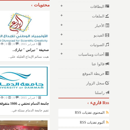
محتويات
البطاقات
الملفات
الأخبار
الفيديو
9 فبراير 2015 |
0 |
0 |
الصوتيات
صحيفة " نبراس " تبارك..
أحداث ومناسبات
هبت نسائم الإبداع العليلة على..
قالوا عنا
خريطة الموقع
سجل الزوار
راسلنا
7 فبراير 2015 |
0 |
0 |
Rss قاريء
جامعة الدمام تحتفي بـ 1666 متفوقة..
تقيم جامعة الدمام ممثلة في..
المحتوى تغذيات RSS
ألبوم تغذيات RSS