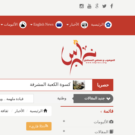
الرئيسية
الأخبار
English News
الألبومات
نوافذ الثقافة و الأدب
مقالات اجتماعية
مقالات علمية
كسوة الكعبة المشرفة
حصريا
مقالات إقتصادية
جديد المقالات
وطنية
قيادة ملهمة .. 
قائمة
الرئيسية
الأخبار
ثقافة
الألبومات
Rss قاريء
المقالات