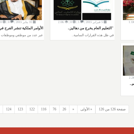
1.1
5 فبراير 2015 |
1 |
0 |
2.0K
31 يناير 2015 |
0 |
0 |
"التعليم العام يخرج من دهاليز..
الأوامر الملكية تنشر الفرح في.
في ظل هذه القرارات السامية..
عبر عدد من موظفي وموظفات و
2.2
..
صفحة 126 من 126
« الأولى
«
26
76
116
122
123
124