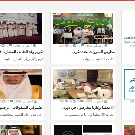
849
7 فبراير 2015 |
0 |
0 |
1.3K
7 فبراير 2015 |
0 |
0 |
مدارس السروات بجدة تكرم..
تكريم وفد الطائف المشارك في
أقامت ابتدائية السروات..
كرم وكيل وزارة التعليم لتعليم..
813
6 فبراير 2015 |
0 |
0 |
762
6 فبراير 2015 |
0 |
0 |
35 معلما وإداريا ينخرطون في دورة..
الشمراني للمتفوقات .. ترجموا.
انخرط 35 معلما وإداريا من منسوبي..
رعى مدير عام التعليم بمحافظة..