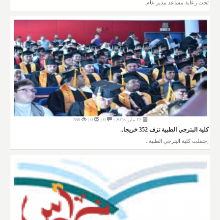
تحت رعاية مساعد مدير عام..
12 مايو 2015 |
0 |
0 |
786
كلية البترجي الطبية تزف 352 خريجا..
إحتفلت كلية البترجي الطبية..