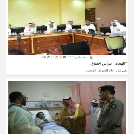
1 أغسطس 2016 |
0 |
0 |
641
"الهبدان" يترأس اجتماع..
نقل مدير عام الشؤون الصحية..