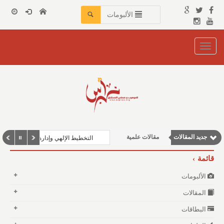
الألبومات
Toggle
navigation
مقالات إقتصادية
مقالات اجتماعية
نوافذ الثقافة و الأدب
جديد المقالات
مقالات علمية
التخطيط الإلهي وإدارة الكون: دروس لل
وطنية
قائمة
الألبومات
المقالات
البطاقات