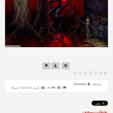
بواسطة :
DimAdmin
0
0
1.4K
3 أبريل 2010 10:56 صباحًا
تعليقات ديموفنف