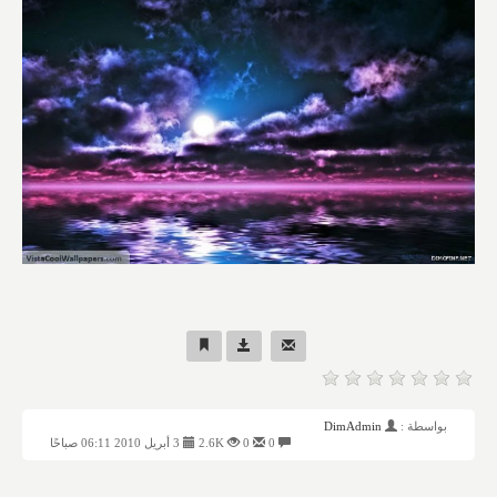
بواسطة :
DimAdmin
0
0
2.6K
3 أبريل 2010 06:11 صباحًا