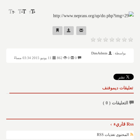
بواسطة :
DimAdmin
0
0
862
11 يونيو 2015 03:34 مساءً
تعليقات ديموفنف
التعليقات (
0
)
Rss قاريء
المحتوى تغذيات RSS