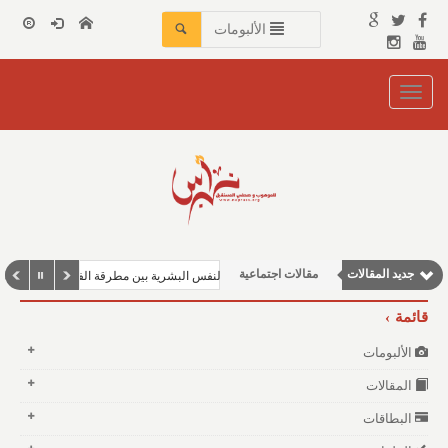
الألبومات
Toggle
navigation
نوافذ الثقافة و الأدب
جديد المقالات
مقالات اجتماعية
هواجس النفس البشرية بين مطرقة الفقر وسندان القلق م
مقالات إقتصادية
قائمة
وطنية
الألبومات
مقالات علمية
المقالات
البطاقات