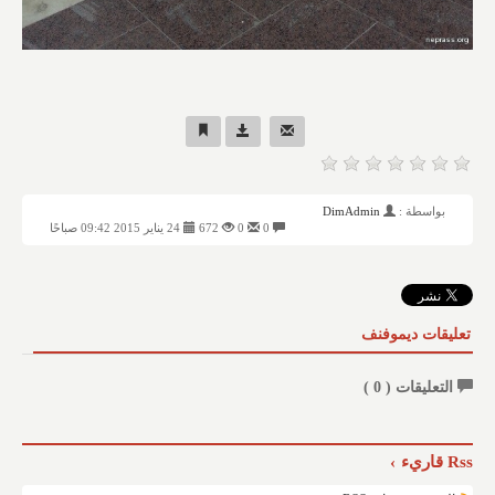
بواسطة :
DimAdmin
0
0
672
24 يناير 2015 09:42 صباحًا
تعليقات ديموفنف
التعليقات (
0
)
Rss قاريء