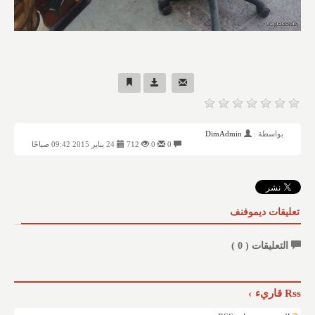
بواسطة :
DimAdmin
0
0
712
24 يناير 2015 09:42 صباحًا
تعليقات ديموفنف
التعليقات (
0
)
Rss قاريء