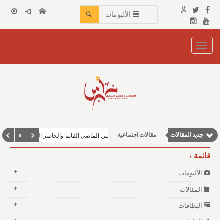
الألبومات
Toggle
navigation
مقالات إقتصادية
مقالات علمية
نوافذ الثقافة و الأدب
جديد المقالات
مقالات اجتماعية
من الألم إلى الأمل: قصة حصوات الكلى بين الماضي القاتم والحاضر المشرق
وطنية
قائمة
الألبومات
المقالات
البطاقات