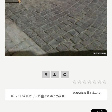
بواسطة :
DimAdmin
0
0
837
22 يناير 2015 11:30 صباحًا