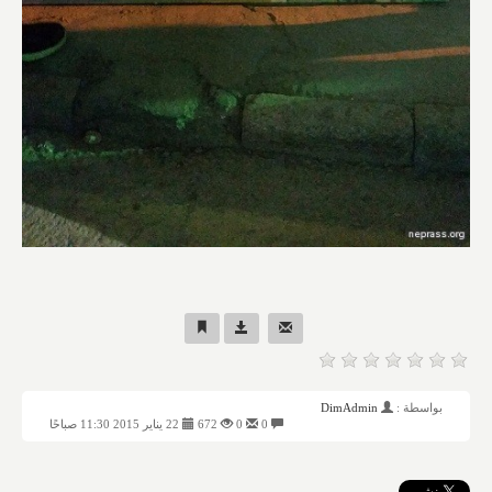
بواسطة :
DimAdmin
0
0
672
22 يناير 2015 11:30 صباحًا