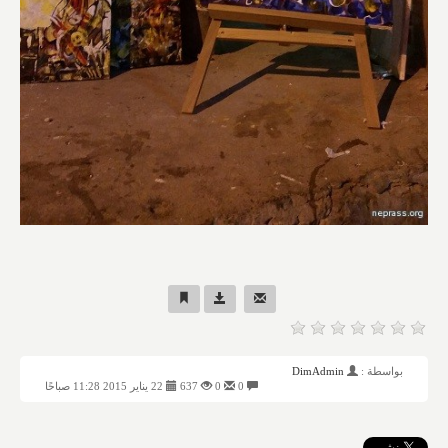
بواسطة :
DimAdmin
0
0
637
22 يناير 2015 11:28 صباحًا