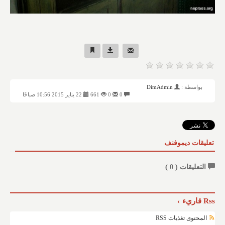
بواسطة :
DimAdmin
0
0
661
22 يناير 2015 10:56 صباحًا
تعليقات ديموفنف
التعليقات (
0
)
Rss قاريء
المحتوى تغذيات RSS