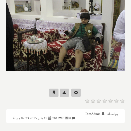
بواسطة :
DimAdmin
0
0
761
19 يناير 2015 02:23 مساءً