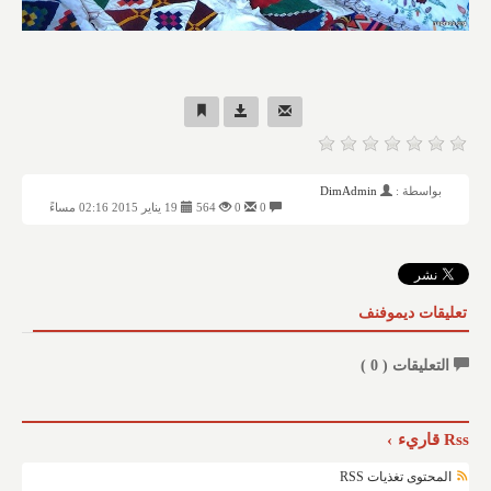
بواسطة :
DimAdmin
0
0
564
19 يناير 2015 02:16 مساءً
تعليقات ديموفنف
التعليقات (
0
)
Rss قاريء
المحتوى تغذيات RSS