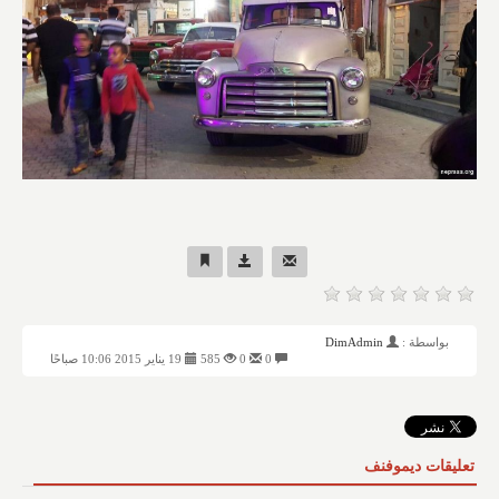
بواسطة :
DimAdmin
0
0
585
19 يناير 2015 10:06 صباحًا
تعليقات ديموفنف