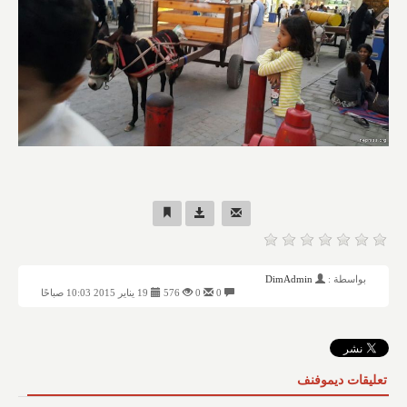
بواسطة :
DimAdmin
0
0
576
19 يناير 2015 10:03 صباحًا
تعليقات ديموفنف