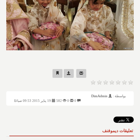
بواسطة :
DimAdmin
0
0
582
19 يناير 2015 09:53 صباحًا
تعليقات ديموفنف