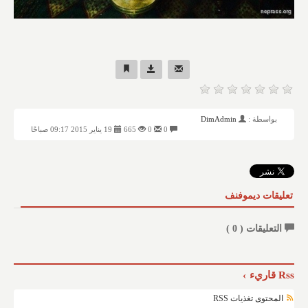
بواسطة :
DimAdmin
0
0
665
19 يناير 2015 09:17 صباحًا
تعليقات ديموفنف
التعليقات (
0
)
Rss قاريء
المحتوى تغذيات RSS